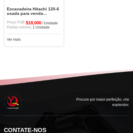
Escavadeira Hitachi 120-6
usada para venda
Escavadeira Hitachi usada
Preço FOB:
$18,000
/ Unidade
Pedido mínimo:
1 Unidade
Ver mais
Procure por maior perfeição, crie
esplendor.
CONTATE-NOS