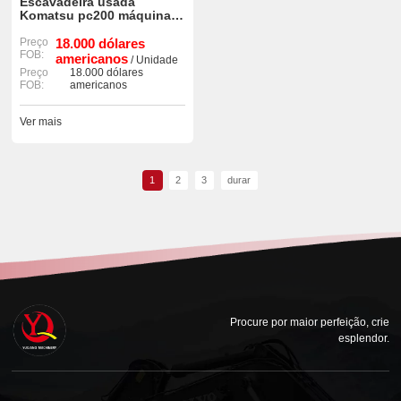
Escavadeira usada
Komatsu pc200 máquina
original para venda
Preço
18.000 dólares
FOB:
americanos
/ Unidade
Preço
18.000 dólares
FOB:
americanos
Ver mais
1
2
3
durar
Procure por maior perfeição, crie
esplendor.