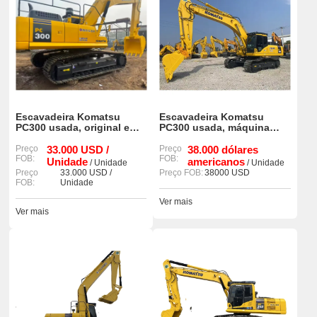
Escavadeira Komatsu
Escavadeira Komatsu
PC300 usada, original e
PC300 usada, máquina
potente.
original à venda
Preço
33.000 USD /
Preço
38.000 dólares
FOB:
FOB:
Unidade
americanos
/ Unidade
/ Unidade
Preço
33.000 USD /
Preço FOB:
38000 USD
FOB:
Unidade
Ver mais
Ver mais