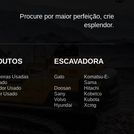
Procure por maior perfeição, crie
esplendor.
DUTOS
ESCAVADORA
eiras Usadas
Gato
Komatsu-E-
ado
Sama
dor Usado
Doosan
Hitachi
er Usado
Sany
Kobelco
Volvo
Kubota
Hyundai
Xcmg