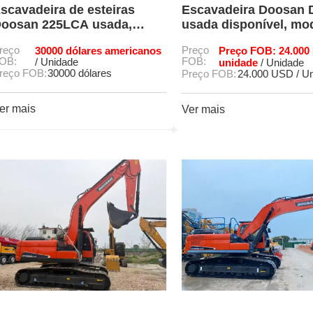
scavadeira de esteiras
Escavadeira Doosan 
oosan 225LCA usada,
usada disponível, mo
odelo 90%, em ótimo
90%, com sistema hid
reço
30000 dólares americanos
Preço
Preço FOB: 24.000
stado.
original intacto.
OB:
FOB:
/ Unidade
unidade
/ Unidade
reço FOB:
30000 dólares
Preço FOB:
24.000 USD / U
er mais
Ver mais