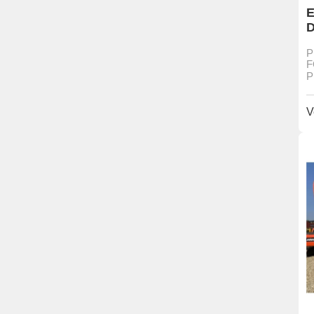
E
D
P
F
P
V