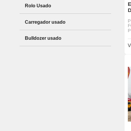
E
Rolo Usado
D
m
P
Carregador usado
e
F
P
Bulldozer usado
V