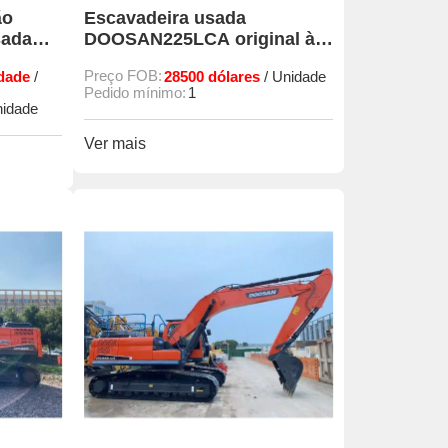
ão
Escavadeira usada
sada
DOOSAN225LCA original à
venda
dade
Preço FOB:
28500 dólares
/
/ Unidade
Pedido mínimo:
1
nidade
Ver mais