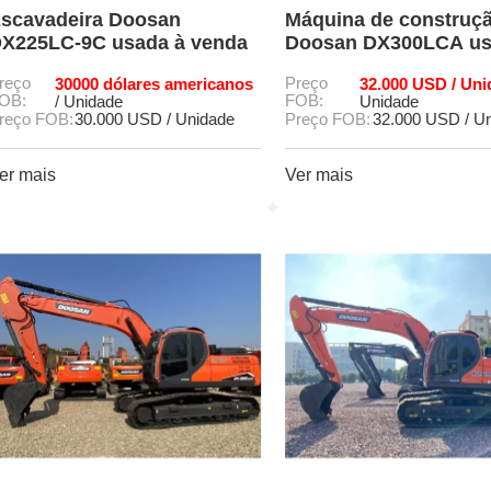
scavadeira Doosan
Máquina de construç
X225LC-9C usada à venda
Doosan DX300LCA u
original
reço
30000 dólares americanos
Preço
32.000 USD / Uni
OB:
FOB:
/ Unidade
Unidade
reço FOB:
30.000 USD / Unidade
Preço FOB:
32.000 USD / U
er mais
Ver mais