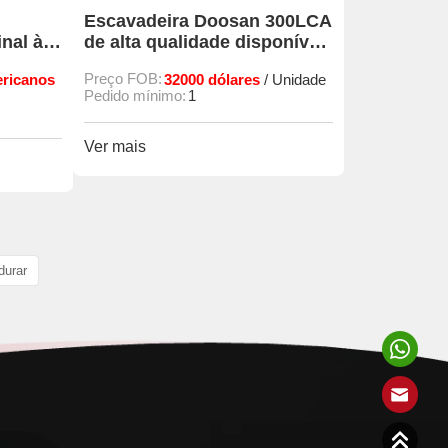
Escavadeira Doosan 300LCA
nal à
de alta qualidade disponível
– Máquinas para serviços
ericanos
Preço FOB:
32000 dólares
/ Unidade
pesados com eficiência
Pedido mínimo:
1
superior
Ver mais
durar