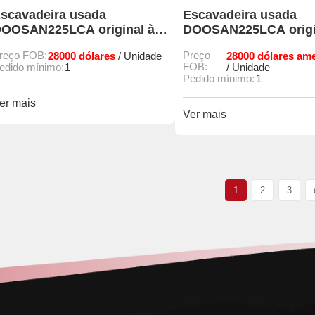
scavadeira usada
Escavadeira usada
OOSAN225LCA original à
DOOSAN225LCA origi
enda
venda
reço FOB:
28000 dólares
Preço
28000 dólares am
/ Unidade
FOB:
edido mínimo:
1
/ Unidade
Pedido mínimo:
1
er mais
Ver mais
1
2
3