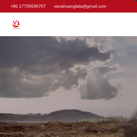
+86 17705696707
vanahuanglala@gmail.com