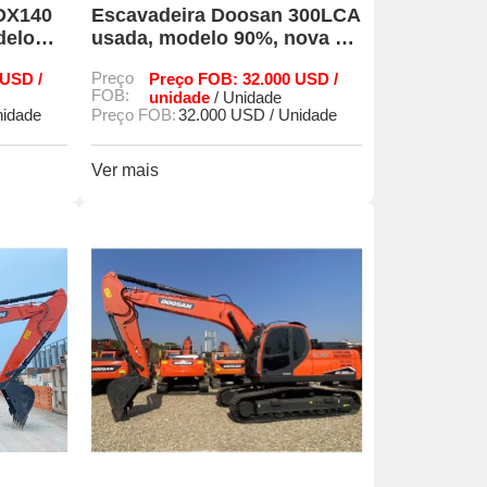
DX140
Escavadeira Doosan 300LCA
delo
usada, modelo 90%, nova e
ráulico
original.
 USD /
Preço
Preço FOB: 32.000 USD /
FOB:
unidade
/ Unidade
nidade
Preço FOB:
32.000 USD / Unidade
Ver mais