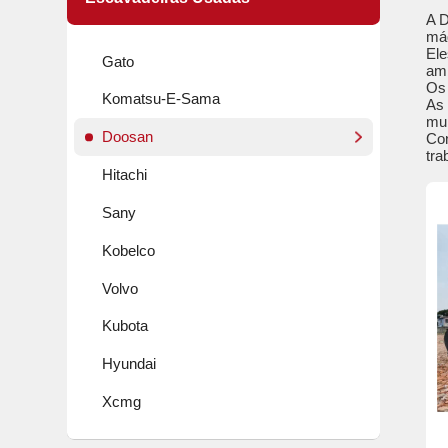
A D
máq
Ele
Gato
amb
Os 
Komatsu-E-Sama
As 
mui
Doosan
Con
tra
Hitachi
Sany
Kobelco
Volvo
Kubota
Hyundai
Xcmg