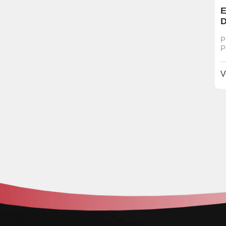
E
D
v
P
P
V