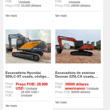
FOB:
FOB:
venda.
Unidade
Unidade
Preço FOB:
53.000 dólares
Preço FOB:
28000 dólares
Ver mais
Ver mais
Escavadeira Hyundai
Escavadeira de esteiras
305LC-9T usada, código
Doosan 225LCA usada,
90%, em estado original,
modelo 90%, em ótimo
com poucas horas de uso.
Preço
Preço FOB: 28.000
estado.
Preço
30000 dólares
FOB:
FOB:
USD
americanos
/ Unidade
/ Unidade
Preço
28.000 USD /
Preço FOB:
30000 dólares
FOB:
Unidade
Ver mais
Ver mais