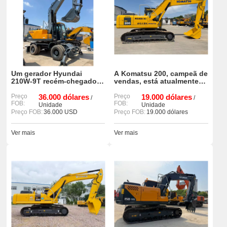
Um gerador Hyundai
A Komatsu 200, campeã de
210W-9T recém-chegado,
vendas, está atualmente
em excelente estado e
em estoque e disponível
com poucas horas de uso,
Preço
36.000 dólares
para venda.
Preço
19.000 dólares
/
/
FOB:
FOB:
está à venda.
Unidade
Unidade
Preço FOB:
36.000 USD
Preço FOB:
19.000 dólares
Ver mais
Ver mais