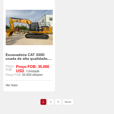
Escavadeira CAT 330D
usada de alta qualidade,
modelo 90%, nova e bem
conservada.
Preço
Preço FOB: 35.000
FOB:
USD
/ Unidade
Preço FOB:
35.000 dólares
Ver mais
1
2
3
durar