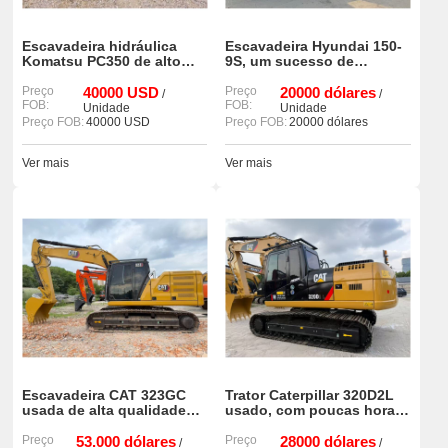
Escavadeira hidráulica
Escavadeira Hyundai 150-
Komatsu PC350 de alto
9S, um sucesso de
desempenho para
vendas, com poucas horas
construção.
Preço
40000 USD
de uso e em excelente
Preço
20000 dólares
/
/
FOB:
FOB:
estado.
Unidade
Unidade
Preço FOB:
40000 USD
Preço FOB:
20000 dólares
Ver mais
Ver mais
Escavadeira CAT 323GC
Trator Caterpillar 320D2L
usada de alta qualidade
usado, com poucas horas
(código 90%) em bom
de uso e em excelente
estado à venda.
Preço
53.000 dólares
estado de conservação, à
Preço
28000 dólares
/
/