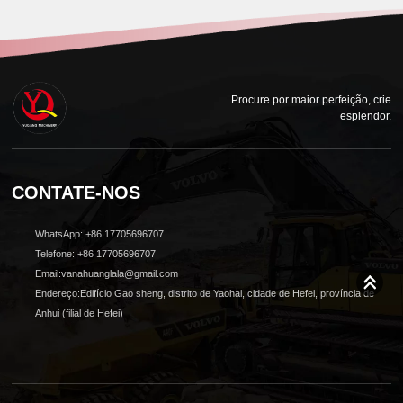
Procure por maior perfeição, crie
esplendor.
CONTATE-NOS
WhatsApp: +86 17705696707
Telefone: +86 17705696707
Email:vanahuanglala@gmail.com
Endereço:Edifício Gao sheng, distrito de Yaohai, cidade de Hefei, província de
Anhui (filial de Hefei)