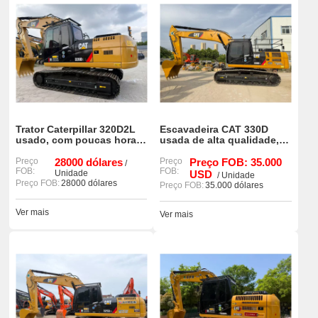
Trator Caterpillar 320D2L
Escavadeira CAT 330D
usado, com poucas horas
usada de alta qualidade,
de uso e em excelente
modelo 90%, nova e bem
estado de conservação, à
Preço
28000 dólares
conservada.
Preço
Preço FOB: 35.000
/
FOB:
FOB:
venda.
Unidade
USD
/ Unidade
Preço FOB:
28000 dólares
Preço FOB:
35.000 dólares
Ver mais
Ver mais