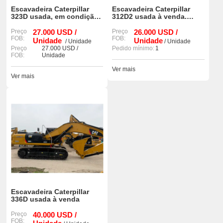
Escavadeira Caterpillar
Escavadeira Caterpillar
323D usada, em condição
312D2 usada à venda.
90%, com poucas horas de
Confiável, durável e pronta
uso.
Preço
27.000 USD /
para trabalhar.
Preço
26.000 USD /
FOB:
FOB:
Unidade
Unidade
/ Unidade
/ Unidade
Preço
27.000 USD /
Pedido mínimo:
1
FOB:
Unidade
Ver mais
Ver mais
Escavadeira Caterpillar
336D usada à venda
Preço
40.000 USD /
FOB: