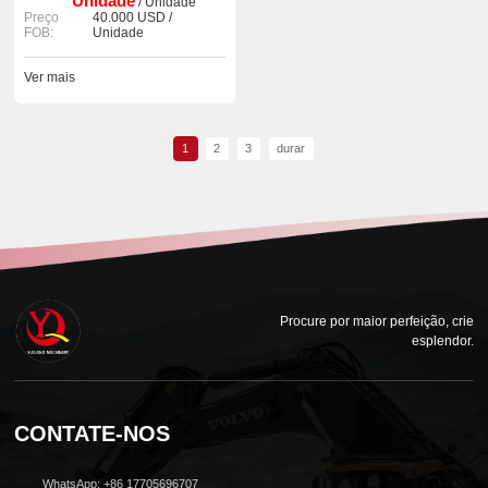
Unidade
/ Unidade
Preço
40.000 USD /
FOB:
Unidade
Ver mais
1
2
3
durar
Procure por maior perfeição, crie
esplendor.
CONTATE-NOS
WhatsApp: +86 17705696707