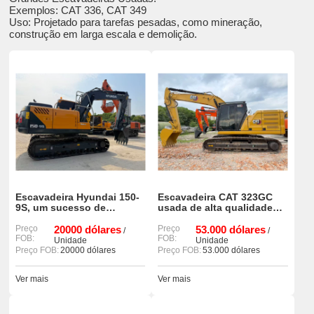
Exemplos: CAT 336, CAT 349
Uso: Projetado para tarefas pesadas, como mineração,
construção em larga escala e demolição.
Escavadeira Hyundai 150-
Escavadeira CAT 323GC
9S, um sucesso de
usada de alta qualidade
vendas, com poucas horas
(código 90%) em bom
de uso e em excelente
Preço
20000 dólares
estado à venda.
Preço
53.000 dólares
/
/
FOB:
FOB:
estado.
Unidade
Unidade
Preço FOB:
20000 dólares
Preço FOB:
53.000 dólares
Ver mais
Ver mais