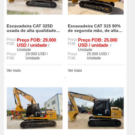
Escavadeira CAT 325D
Escavadeira CAT 315 90%
usada de alta qualidade
de segunda mão, de alta
(90%) com excelente
qualidade e pronta para
desempenho restante.
Preço
Preço FOB: 29.000
trabalhar.
Preço
Preço FOB: 25.000
FOB:
FOB:
USD / unidade
USD / unidade
/
/
Unidade
Unidade
Preço
29.000 USD /
Preço
25.000 USD /
FOB:
Unidade
FOB:
Unidade
Ver mais
Ver mais