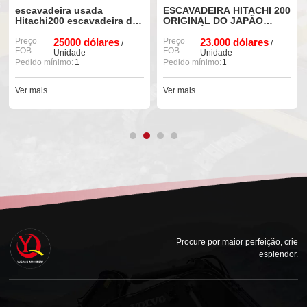
escavadeira usada
ESCAVADEIRA HITACHI 200
Hitachi200 escavadeira de
ORIGINAL DO JAPÃO
marca japonesa para
USADA À VENDA
venda
Preço
25000 dólares
Preço
23.000 dólares
/
/
FOB:
FOB:
Unidade
Unidade
Pedido mínimo:
1
Pedido mínimo:
1
Ver mais
Ver mais
Procure por maior perfeição, crie
esplendor.