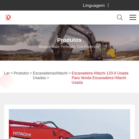
Linguagem
Produtos
Busque Maior Perfeição, Crie Esplendor.
Lar
Produtos
Escavadeiras
Hitachi
Escavadeira Hitachi 120-6 Usada
Usadas
Para Venda Escavadeira Hitachi
Usada