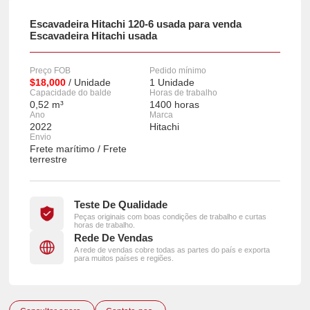
Escavadeira Hitachi 120-6 usada para venda
Escavadeira Hitachi usada
Preço FOB
Pedido mínimo
$18,000
/ Unidade
1 Unidade
Capacidade do balde
Horas de trabalho
0,52 m³
1400 horas
Ano
Marca
2022
Hitachi
Envio
Frete marítimo / Frete
terrestre
Teste De Qualidade
Peças originais com boas condições de trabalho e curtas
horas de trabalho.
Rede De Vendas
A rede de vendas cobre todas as partes do país e exporta
para muitos países e regiões.