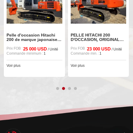
Pelle d'occasion Hitachi
PELLE HITACHI 200
200 de marque japonaise à
D'OCCASION, ORIGINALE
vendre
JAPONAISE À VENDRE
Prix FOB :
25 000 USD
Prix FOB :
23 000 USD
/ Unité
/ Unité
Commande minimum :
1
Commande min. :
1
Voir plus
Voir plus