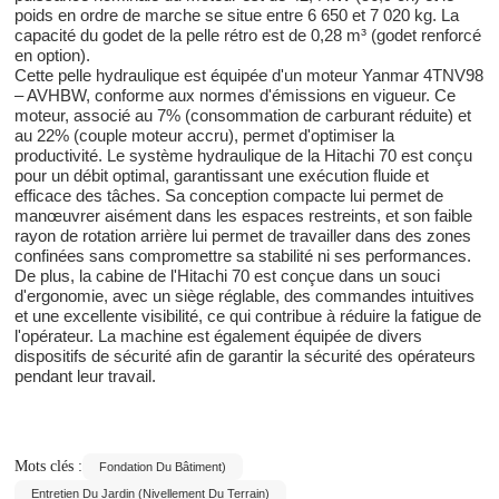
poids en ordre de marche se situe entre 6 650 et 7 020 kg. La
capacité du godet de la pelle rétro est de 0,28 m³ (godet renforcé
en option).
Cette pelle hydraulique est équipée d'un moteur Yanmar 4TNV98
– AVHBW, conforme aux normes d'émissions en vigueur. Ce
moteur, associé au 7% (consommation de carburant réduite) et
au 22% (couple moteur accru), permet d'optimiser la
productivité. Le système hydraulique de la Hitachi 70 est conçu
pour un débit optimal, garantissant une exécution fluide et
efficace des tâches. Sa conception compacte lui permet de
manœuvrer aisément dans les espaces restreints, et son faible
rayon de rotation arrière lui permet de travailler dans des zones
confinées sans compromettre sa stabilité ni ses performances.
De plus, la cabine de l'Hitachi 70 est conçue dans un souci
d'ergonomie, avec un siège réglable, des commandes intuitives
et une excellente visibilité, ce qui contribue à réduire la fatigue de
l'opérateur. La machine est également équipée de divers
dispositifs de sécurité afin de garantir la sécurité des opérateurs
pendant leur travail.
Mots clés :
Fondation Du Bâtiment)
Entretien Du Jardin (nivellement Du Terrain)