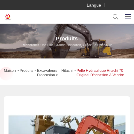
Langue
Produits
Recherchez Une Plus Grande Perfection, Créez La Splendeur.
Maison
Produits
Excavateurs
Hitachi
Pelle Hydraulique Hitachi 70
D'occasion
Original D'occasion À Vendre