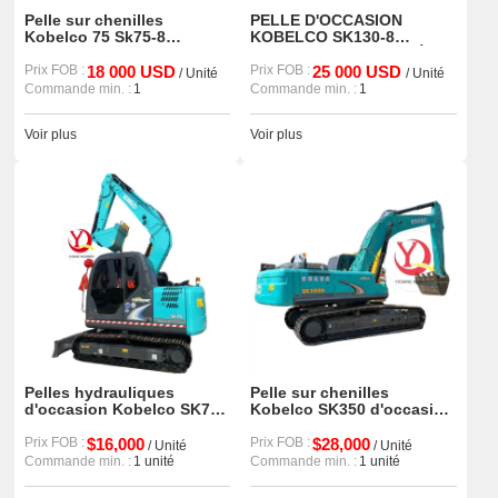
Pelle sur chenilles
PELLE D'OCCASION
Kobelco 75 Sk75-8
KOBELCO SK130-8
d'occasion - équipement
MARQUE JAPONAISE À
de construction
Prix FOB :
18 000 USD
VENDRE
Prix FOB :
25 000 USD
/ Unité
/ Unité
d'occasion
Commande min. :
1
Commande min. :
1
Voir plus
Voir plus
Pelles hydrauliques
Pelle sur chenilles
d'occasion Kobelco SK75-
Kobelco SK350 d'occasion
8 Mini pelle hydraulique
de 35 tonnes à vendre
sur chenilles de 7 tonnes à
Prix FOB :
$16,000
Prix FOB :
$28,000
/ Unité
/ Unité
vendre
Commande min. :
1 unité
Commande min. :
1 unité