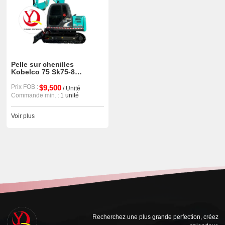
Pelle sur chenilles
Kobelco 75 Sk75-8
d'occasion - équipement
de construction
Prix FOB :
$9,500
/ Unité
d'occasion
Commande min. :
1 unité
Voir plus
Recherchez une plus grande perfection, créez