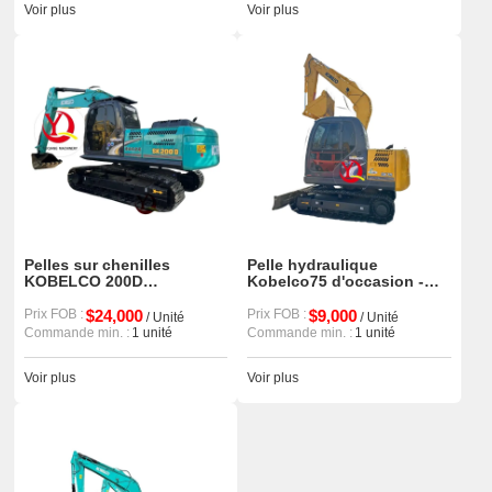
Voir plus
Voir plus
Pelles sur chenilles
Pelle hydraulique
KOBELCO 200D
Kobelco75 d'occasion -
d'occasion à prix
machines de construction
abordable
Prix FOB :
$24,000
d'occasion
Prix FOB :
$9,000
/ Unité
/ Unité
Commande min. :
1 unité
Commande min. :
1 unité
Voir plus
Voir plus