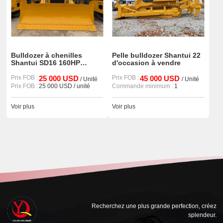
Bulldozer à chenilles
Pelle bulldozer Shantui 22
Shantui SD16 160HP
d'occasion à vendre
d'occasion, engin de
chantier haute
Prix FOB :
25 000 USD
Prix FOB :
45 000 USD
/ Unité
/ Unité
performance pour la
Prix FOB :
25 000 USD / unité
Commande minimum :
1
construction mondiale
Voir plus
Voir plus
Recherchez une plus grande perfection, créez
splendeur.