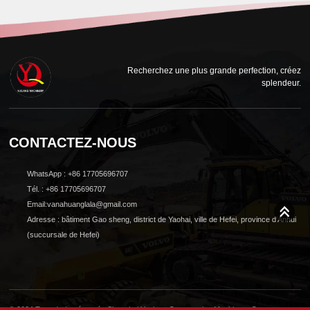
Recherchez une plus grande perfection, créez
splendeur.
CONTACTEZ-NOUS
WhatsApp : +86 17705696707
Tél. : +86 17705696707
Email:vanahuanglala@gmail.com
Adresse : bâtiment Gao sheng, district de Yaohai, ville de Hefei, province d'Anhui
(succursale de Hefei)
© 2024 Tous droits réservés Shanghai Yuqiang Construction Machinery Co.,