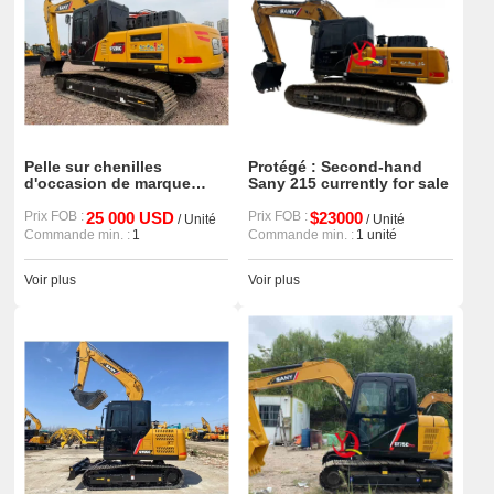
Pelle sur chenilles
Protégé : Second-hand
d'occasion de marque
Sany 215 currently for sale
Sany 235h de haute
qualité et à bas prix
Prix FOB :
25 000 USD
Prix FOB :
$23000
/ Unité
/ Unité
Commande min. :
1
Commande min. :
1 unité
Voir plus
Voir plus