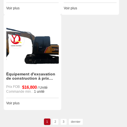
Voir plus
Voir plus
Équipement d'excavation
de construction à prix
compétitif 13,5 tonnes
Sany 135c Équipement
Prix FOB :
$16,800
/ Unité
d'excavatrice d'occasion
Commande min. :
1 unité
Voir plus
1
2
3
dernier