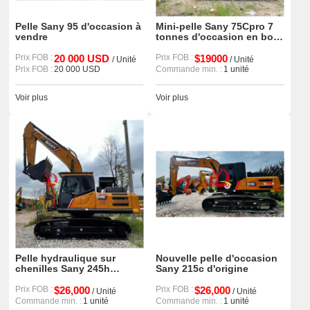
Pelle Sany 95 d'occasion à
Mini-pelle Sany 75Cpro 7
vendre
tonnes d'occasion en bon
état
Prix FOB :
20 000 USD
Prix FOB :
$19000
/ Unité
/ Unité
Prix FOB :
20 000 USD
Commande min. :
1 unité
Voir plus
Voir plus
Pelle hydraulique sur
Nouvelle pelle d'occasion
chenilles Sany 245h
Sany 215c d'origine
d'occasion de marque
chinoise de haute qualité
Prix FOB :
$26,000
Prix FOB :
$26,000
/ Unité
/ Unité
Commande min. :
1 unité
Commande min. :
1 unité