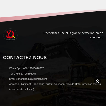
Recherchez une plus grande perfection, créez
splendeur.
CONTACTEZ-NOUS
WhatsApp : +86 17705696707
Tél. : +86 17705696707
Email:vanahuanglala@gmail.com
Adresse : bâtiment Gao sheng, district de Yaohai, ville de Hefei, province d'Anhui
(succursale de Hefei)