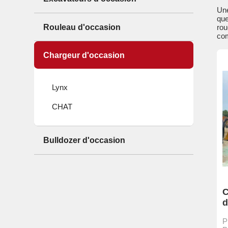
Une
que
Rouleau d'occasion
rou
com
Chargeur d'occasion
Lynx
CHAT
Bulldozer d'occasion
C
d
e
P