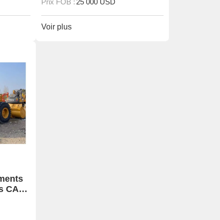
Prix FOB :
25 000 USD
Voir plus
ements
ds CAT
bles