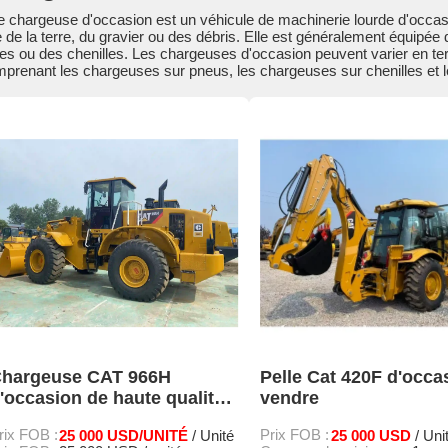
 chargeuse d'occasion est un véhicule de machinerie lourde d'occas
 de la terre, du gravier ou des débris. Elle est généralement équipée
es ou des chenilles. Les chargeuses d'occasion peuvent varier en ter
prenant les chargeuses sur pneus, les chargeuses sur chenilles et
hargeuse CAT 966H
Pelle Cat 420F d'occa
'occasion de haute qualité,
vendre
n stock et en promotion
rix FOB :
25 000 USD/UNITÉ
Prix FOB :
25 000 USD
/ Unité
/ Uni