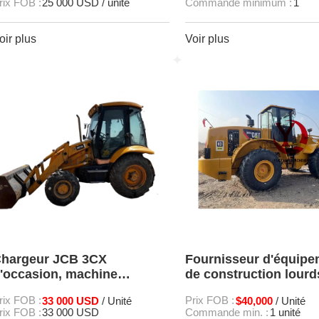
rix FOB :
25 000 USD / unité
Commande minimum :
1
oir plus
Voir plus
hargeur JCB 3CX
Fournisseur d'équip
'occasion, machine
de construction lour
'origine à vendre
966H d'occasion dura
rix FOB :
33 000 USD
Prix FOB :
$40,000
/ Unité
/ Unité
rix FOB :
33 000 USD
Commande min. :
1 unité