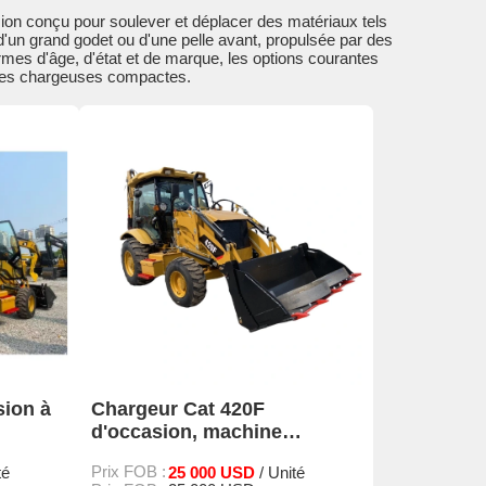
ion conçu pour soulever et déplacer des matériaux tels
 d'un grand godet ou d'une pelle avant, propulsée par des
mes d'âge, d'état et de marque, les options courantes
 les chargeuses compactes.
sion à
Chargeur Cat 420F
d'occasion, machine
d'origine à vendre
Prix FOB :
25 000 USD
té
/ Unité