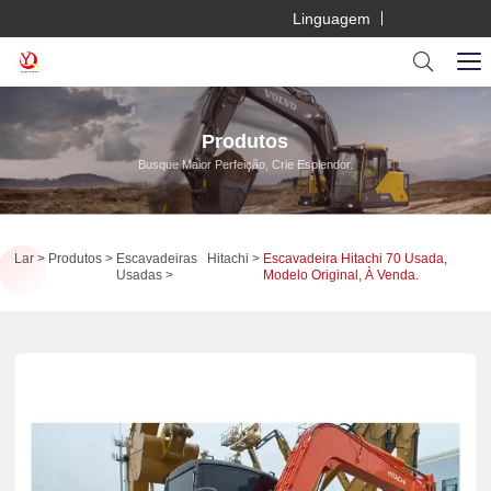
Linguagem
Produtos
Busque Maior Perfeição, Crie Esplendor.
Lar
Produtos
Escavadeiras
Hitachi
Escavadeira Hitachi 70 Usada,
Usadas
Modelo Original, À Venda.