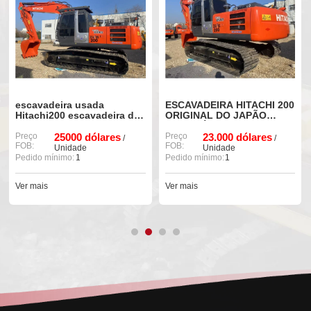
escavadeira usada
ESCAVADEIRA HITACHI 200
Hitachi200 escavadeira de
ORIGINAL DO JAPÃO
marca japonesa para
USADA À VENDA
venda
Preço
25000 dólares
Preço
23.000 dólares
/
/
FOB:
FOB:
Unidade
Unidade
Pedido mínimo:
1
Pedido mínimo:
1
Ver mais
Ver mais