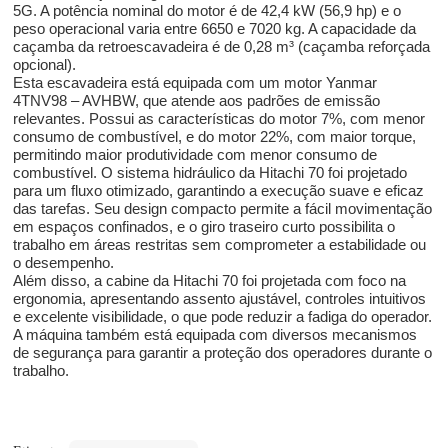
5G. A potência nominal do motor é de 42,4 kW (56,9 hp) e o
peso operacional varia entre 6650 e 7020 kg. A capacidade da
caçamba da retroescavadeira é de 0,28 m³ (caçamba reforçada
opcional).
Esta escavadeira está equipada com um motor Yanmar
4TNV98 – AVHBW, que atende aos padrões de emissão
relevantes. Possui as características do motor 7%, com menor
consumo de combustível, e do motor 22%, com maior torque,
permitindo maior produtividade com menor consumo de
combustível. O sistema hidráulico da Hitachi 70 foi projetado
para um fluxo otimizado, garantindo a execução suave e eficaz
das tarefas. Seu design compacto permite a fácil movimentação
em espaços confinados, e o giro traseiro curto possibilita o
trabalho em áreas restritas sem comprometer a estabilidade ou
o desempenho.
Além disso, a cabine da Hitachi 70 foi projetada com foco na
ergonomia, apresentando assento ajustável, controles intuitivos
e excelente visibilidade, o que pode reduzir a fadiga do operador.
A máquina também está equipada com diversos mecanismos
de segurança para garantir a proteção dos operadores durante o
trabalho.