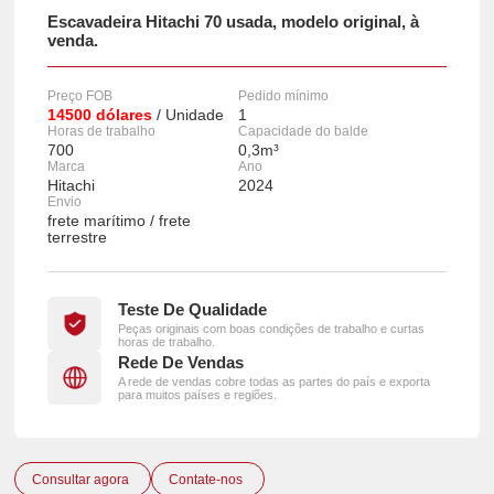
Escavadeira Hitachi 70 usada, modelo original, à
venda.
Preço FOB
Pedido mínimo
14500 dólares
/ Unidade
1
Horas de trabalho
Capacidade do balde
700
0,3m³
Marca
Ano
Hitachi
2024
Envio
frete marítimo / frete
terrestre
Teste De Qualidade
Peças originais com boas condições de trabalho e curtas
horas de trabalho.
Rede De Vendas
A rede de vendas cobre todas as partes do país e exporta
para muitos países e regiões.
Consultar agora
Contate-nos