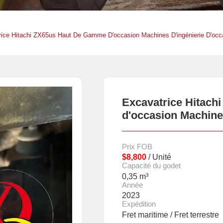
rice Hitachi ZX65us Haut De Gamme D'occasion Machines D'ingénierie D'occ
Excavatrice Hitach
d'occasion Machines
Prix FOB
$8,800
/ Unité
Capacité du godet
0,35 m³
Année
2023
Expédition
Fret maritime / Fret terrestre