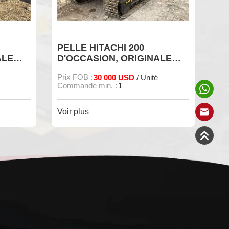
 200
Une pelle hydraulique Hitachi
ORIGINALE
70 d'occasion est à vendre.
 VENDRE
USD
Prix FOB :
14 000 USD
/ Unité
/ Unité
Commande minimum :
1
Voir plus