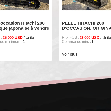
PELLE HITACHI 200
PELLE HITACHI
D'OCCASION, ORIGINALE
D'OCCASION, 
JAPONAISE À VENDRE
JAPONAISE À
Prix FOB :
23 000 USD
Prix FOB :
30 000 
/ Unité
Commande min. :
1
Commande min. :
1
Voir plus
Voir plus