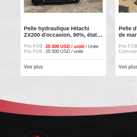
itachi
Pelle d'occasion Hitachi 200
90%, état
de marque japonaise à vendre
unité
Prix FOB :
25 000 USD
/ Unité
/ Unité
unité
Commande minimum :
1
Voir plus