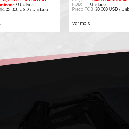
FOB:
Unidade
Unidade
 FOB:
30.000 USD / Unidade
Preço FOB:
32.000 USD / 
ais
Ver mais