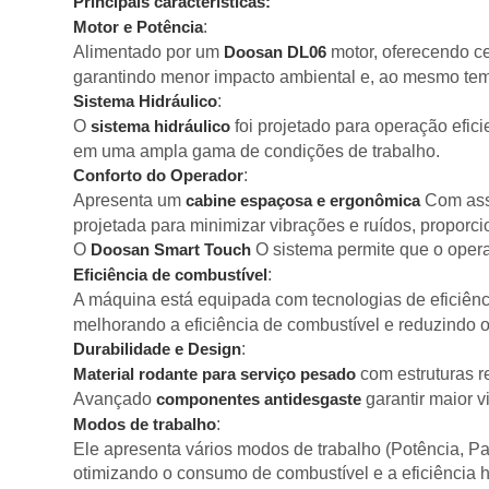
Principais características:
:
Motor e Potência
Alimentado por um
motor, oferecendo c
Doosan DL06
garantindo menor impacto ambiental e, ao mesmo temp
:
Sistema Hidráulico
O
foi projetado para operação efic
sistema hidráulico
em uma ampla gama de condições de trabalho.
:
Conforto do Operador
Apresenta um
Com asse
cabine espaçosa e ergonômica
projetada para minimizar vibrações e ruídos, proporc
O
O sistema permite que o oper
Doosan Smart Touch
:
Eficiência de combustível
A máquina está equipada com tecnologias de eficiênc
melhorando a eficiência de combustível e reduzindo o
:
Durabilidade e Design
com estruturas r
Material rodante para serviço pesado
Avançado
garantir maior v
componentes antidesgaste
:
Modos de trabalho
Ele apresenta vários modos de trabalho (Potência, P
otimizando o consumo de combustível e a eficiência h