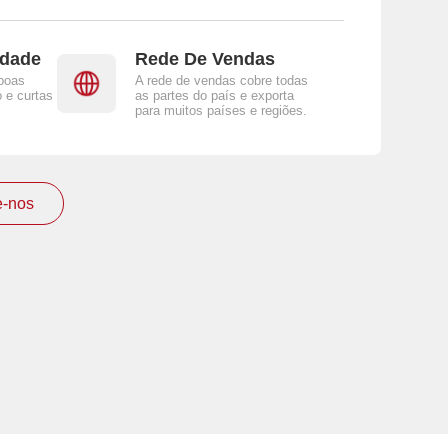
idade
Rede De Vendas
boas
A rede de vendas cobre todas
 e curtas
as partes do país e exporta
para muitos países e regiões.
e-nos