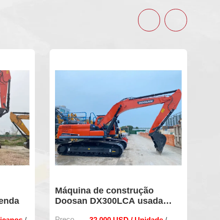
ção
Escavadeira usada
sada
DOOSAN225LCA original à
venda
nidade
Preço FOB:
28500 dólares
/
/ Unidade