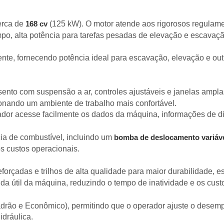
erca de
(125 kW). O motor atende aos rigorosos regulamen
168 cv
o, alta potência para tarefas pesadas de elevação e escavaçã
iente, fornecendo potência ideal para escavação, elevação e o
nto com suspensão a ar, controles ajustáveis e janelas amplas
ionando um ambiente de trabalho mais confortável.
ador acesse facilmente os dados da máquina, informações de 
ia de combustível, incluindo um
bomba de deslocamento variáv
s custos operacionais.
eforçadas e trilhos de alta qualidade para maior durabilidade,
ida útil da máquina, reduzindo o tempo de inatividade e os cus
adrão e Econômico), permitindo que o operador ajuste o desem
idráulica.