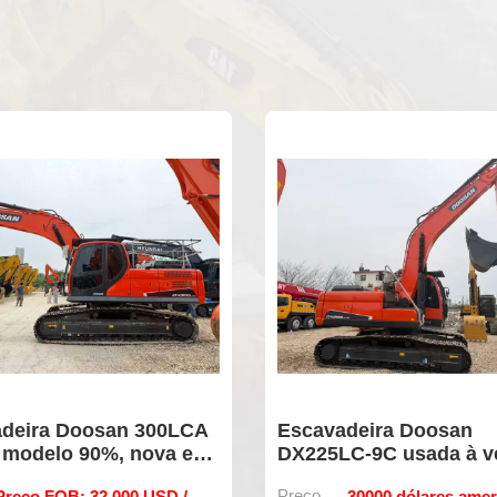
vadeira Doosan
Máquina de constru
5LC-9C usada à venda
Doosan DX300LCA u
original
30000 dólares americanos
Preço
32.000 USD / U
/