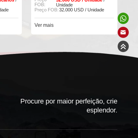
Pedido mínimo:
1
P
Unidade
Ver mais
Procure por maior perfeição, crie
esplendor.