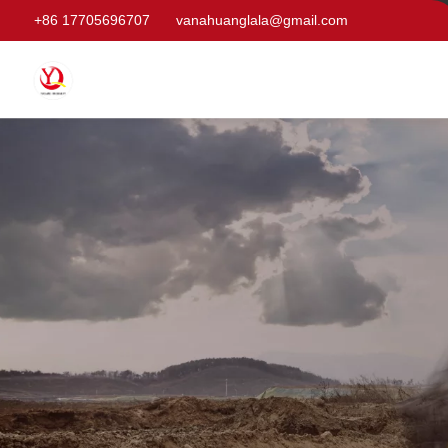
+86 17705696707
vanahuanglala@gmail.com