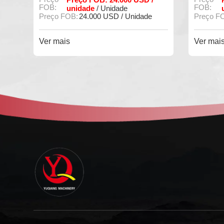
FOB:
FOB:
unidade
/ Unidade
Preço
de
Preço FOB:
32.000 USD / Unidade
Ver m
Ver mais