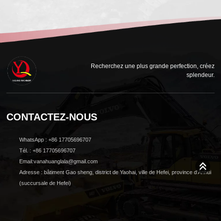
Recherchez une plus grande perfection, créez
splendeur.
CONTACTEZ-NOUS
WhatsApp : +86 17705696707
Tél. : +86 17705696707
Email:vanahuanglala@gmail.com
Adresse : bâtiment Gao sheng, district de Yaohai, ville de Hefei, province d'Anhui
(succursale de Hefei)