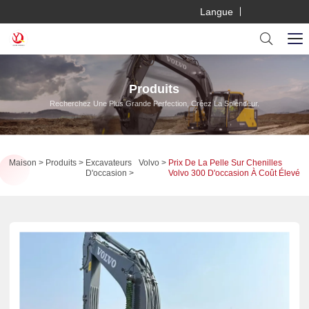
Langue
Produits
Recherchez Une Plus Grande Perfection, Créez La Splendeur.
Maison
Produits
Excavateurs
Volvo
Prix De La Pelle Sur Chenilles
D'occasion
Volvo 300 D'occasion À Coût Élevé