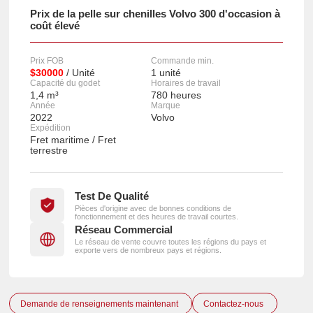
Prix de la pelle sur chenilles Volvo 300 d'occasion à
coût élevé
Prix FOB
Commande min.
$30000
/ Unité
1 unité
Capacité du godet
Horaires de travail
1,4 m³
780 heures
Année
Marque
2022
Volvo
Expédition
Fret maritime / Fret
terrestre
Test De Qualité
Pièces d'origine avec de bonnes conditions de
fonctionnement et des heures de travail courtes.
Réseau Commercial
Le réseau de vente couvre toutes les régions du pays et
exporte vers de nombreux pays et régions.
Demande de renseignements maintenant
Contactez-nous