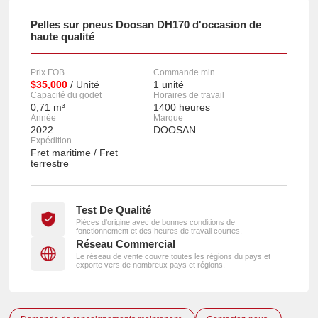
Pelles sur pneus Doosan DH170 d'occasion de
haute qualité
Prix FOB
Commande min.
$35,000
/ Unité
1 unité
Capacité du godet
Horaires de travail
0,71 m³
1400 heures
Année
Marque
2022
DOOSAN
Expédition
Fret maritime / Fret
terrestre
Test De Qualité
Pièces d'origine avec de bonnes conditions de
fonctionnement et des heures de travail courtes.
Réseau Commercial
Le réseau de vente couvre toutes les régions du pays et
exporte vers de nombreux pays et régions.