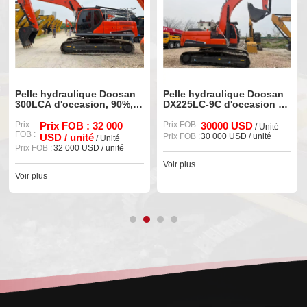
Pelle hydraulique Doosan
Pelle hydraulique Doosan
300LCA d'occasion, 90%,
DX225LC-9C d'occasion à
machine neuve d'origine
vendre
Prix
Prix FOB : 32 000
Prix FOB :
30000 USD
/ Unité
FOB :
USD / unité
Prix FOB :
30 000 USD / unité
/ Unité
Prix FOB :
32 000 USD / unité
Voir plus
Voir plus