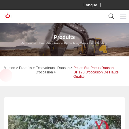
Langue
Produits
Recherchez Une Plus Grande Perfection, Créez La Splendeur.
Maison
Produits
Excavateurs
Doosan
Pelles Sur Pneus Doosan
D'occasion
DH170 D'occasion De Haute
Qualité