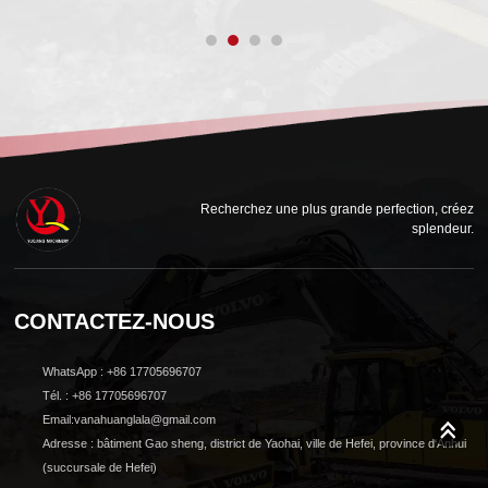
Recherchez une plus grande perfection, créez
splendeur.
CONTACTEZ-NOUS
WhatsApp : +86 17705696707
Tél. : +86 17705696707
Email:vanahuanglala@gmail.com
Adresse : bâtiment Gao sheng, district de Yaohai, ville de Hefei, province d'Anhui
(succursale de Hefei)