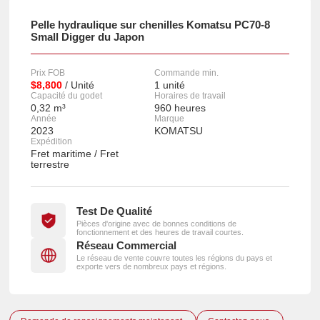
Pelle hydraulique sur chenilles Komatsu PC70-8
Small Digger du Japon
Prix FOB
Commande min.
$8,800
/ Unité
1 unité
Capacité du godet
Horaires de travail
0,32 m³
960 heures
Année
Marque
2023
KOMATSU
Expédition
Fret maritime / Fret
terrestre
Test De Qualité
Pièces d'origine avec de bonnes conditions de
fonctionnement et des heures de travail courtes.
Réseau Commercial
Le réseau de vente couvre toutes les régions du pays et
exporte vers de nombreux pays et régions.