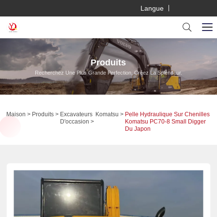
Langue
Produits
Recherchez Une Plus Grande Perfection, Créez La Splendeur.
Maison
Produits
Excavateurs
Komatsu
Pelle Hydraulique Sur Chenilles
D'occasion
Komatsu PC70-8 Small Digger
Du Japon