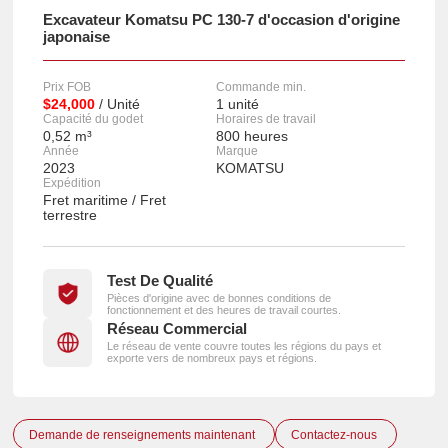
Excavateur Komatsu PC 130-7 d'occasion d'origine
japonaise
Prix FOB
Commande min.
$24,000
/ Unité
1 unité
Capacité du godet
Horaires de travail
0,52 m³
800 heures
Année
Marque
2023
KOMATSU
Expédition
Fret maritime / Fret
terrestre
Test De Qualité
Pièces d'origine avec de bonnes conditions de
fonctionnement et des heures de travail courtes.
Réseau Commercial
Le réseau de vente couvre toutes les régions du pays et
exporte vers de nombreux pays et régions.
Demande de renseignements maintenant
Contactez-nous