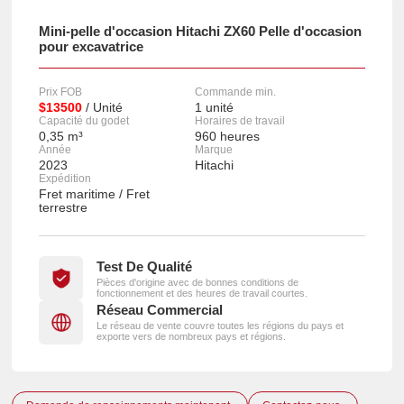
Mini-pelle d'occasion Hitachi ZX60 Pelle d'occasion
pour excavatrice
Prix FOB
Commande min.
$13500
/ Unité
1 unité
Capacité du godet
Horaires de travail
0,35 m³
960 heures
Année
Marque
2023
Hitachi
Expédition
Fret maritime / Fret
terrestre
Test De Qualité
Pièces d'origine avec de bonnes conditions de
fonctionnement et des heures de travail courtes.
Réseau Commercial
Le réseau de vente couvre toutes les régions du pays et
exporte vers de nombreux pays et régions.