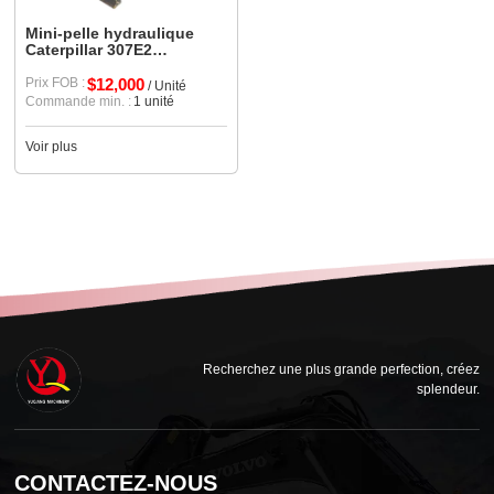
Mini-pelle hydraulique
Caterpillar 307E2
d'occasion d'origine à
vendre
Prix FOB :
$12,000
/ Unité
Commande min. :
1 unité
Voir plus
Recherchez une plus grande perfection, créez
splendeur.
CONTACTEZ-NOUS