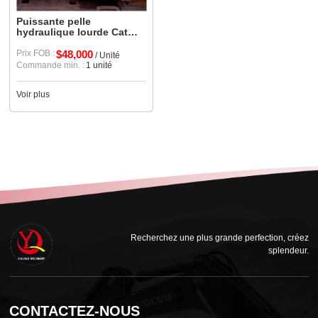
Puissante pelle
hydraulique lourde Cat
349 d'occasion : solution
de construction
Prix FOB :
$48,000
/ Unité
Commande min. :
1 unité
Voir plus
Recherchez une plus grande perfection, créez
splendeur.
CONTACTEZ-NOUS