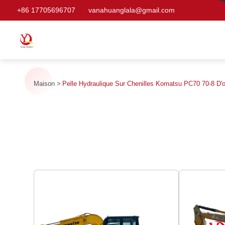
+86 17705696707
vanahuanglala@gmail.com
Maison
Pelle Hydraulique Sur Chenilles Komatsu PC70 70-8 D'o