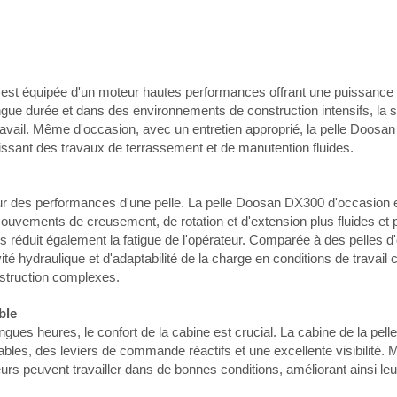
est équipée d'un moteur hautes performances offrant une puissanc
ngue durée et dans des environnements de construction intensifs, la s
u travail. Même d'occasion, avec un entretien approprié, la pelle Doo
issant des travaux de terrassement et de manutention fluides.
r des performances d'une pelle. La pelle Doosan DX300 d'occasion e
uvements de creusement, de rotation et d'extension plus fluides et 
ais réduit également la fatigue de l'opérateur. Comparée à des pelles 
é hydraulique et d'adaptabilité de la charge en conditions de travail 
struction complexes.
ble
longues heures, le confort de la cabine est crucial. La cabine de la p
bles, des leviers de commande réactifs et une excellente visibilit
s peuvent travailler dans de bonnes conditions, améliorant ainsi leur 