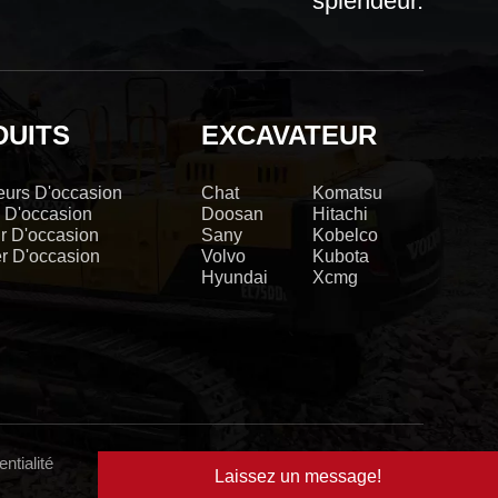
splendeur.
DUITS
EXCAVATEUR
eurs D'occasion
Chat
Komatsu
 D'occasion
Doosan
Hitachi
r D'occasion
Sany
Kobelco
r D'occasion
Volvo
Kubota
Hyundai
Xcmg
entialité
Laissez un message!