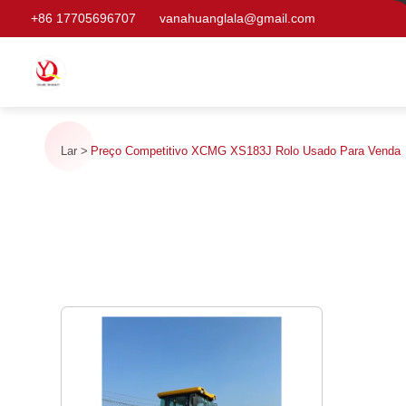
+86 17705696707
vanahuanglala@gmail.com
Lar
Preço Competitivo XCMG XS183J Rolo Usado Para Venda