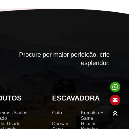
Procure por maior perfeição, crie
esplendor.
DUTOS
ESCAVADORA
eiras Usadas
Gato
Komatsu-E-
ado
Sama
dor Usado
Doosan
Hitachi