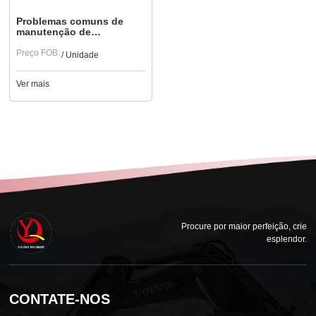
Problemas comuns de
manutenção de
escavadeiras usadas e
como evitá-los
Preço FOB:
/ Unidade
Ver mais
Procure por maior perfeição, crie
esplendor.
CONTATE-NOS