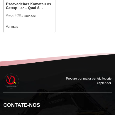
Escavadeiras Komatsu vs
Caterpillar – Qual é
melhor?
Preço FOB:
/ Unidade
Ver mais
Procure por maior perfeição, crie
esplendor.
CONTATE-NOS