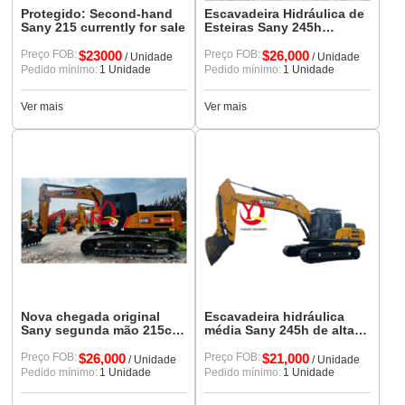
Protegido: Second-hand
Escavadeira Hidráulica de
Sany 215 currently for sale
Esteiras Sany 245h
Chinesa de Alta Marca
Preço FOB:
$23000
Usada
Preço FOB:
$26,000
/ Unidade
/ Unidade
Pedido mínimo:
1 Unidade
Pedido mínimo:
1 Unidade
Ver mais
Ver mais
Nova chegada original
Escavadeira hidráulica
Sany segunda mão 215c
média Sany 245h de alta
escavadeira
qualidade usada
Preço FOB:
$26,000
Preço FOB:
$21,000
/ Unidade
/ Unidade
Pedido mínimo:
1 Unidade
Pedido mínimo:
1 Unidade