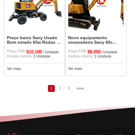
Preço baixo Sany Usado
Novo equipamento
Bom estado 65w Rodas 5
escavadeira Sany 60c
toneladas Escavadeira
usado com preço baixo
Preço FOB:
$10,100
Preço FOB:
$8,650
/ Unidade
/ Unidade
Pedido mínimo:
1 Unidade
Pedido mínimo:
1 Unidade
Ver mais
Ver mais
1
2
3
durar