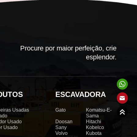
Procure por maior perfeição, crie
esplendor.
DUTOS
ESCAVADORA
eiras Usadas
Gato
Komatsu-E-
ado
Sama
dor Usado
Doosan
Hitachi
er Usado
Sany
Kobelco
Volvo
Kubota