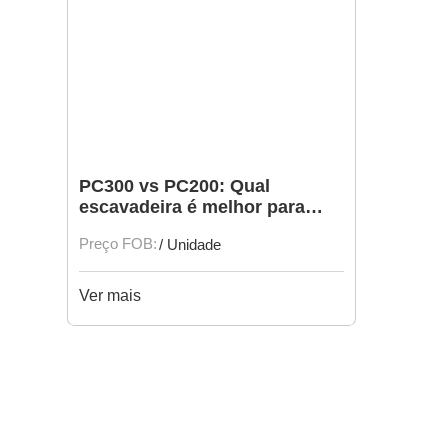
PC300 vs PC200: Qual
escavadeira é melhor para
projetos de construção de
Preço FOB:
/ Unidade
grande e pequeno a médio
porte?
Ver mais