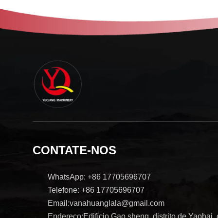
CONTATE-NOS
WhatsApp: +86 17705696707
Telefone: +86 17705696707
Email:vanahuanglala@gmail.com
Endereço:Edifício Gao sheng, distrito de Yaohai,