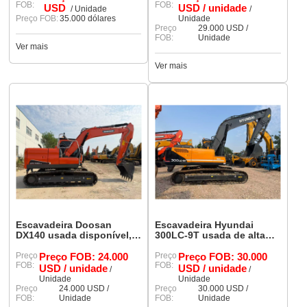
FOB:
FOB:
USD
USD / unidade
/ Unidade
/
Preço FOB:
35.000 dólares
Unidade
Preço
29.000 USD /
FOB:
Unidade
Ver mais
Ver mais
Escavadeira Doosan
Escavadeira Hyundai
DX140 usada disponível,
300LC-9T usada de alta
modelo 90%, com sistema
qualidade (código 90%),
hidráulico original intacto.
Preço
Preço FOB: 24.000
pintura original, poucas
Preço
Preço FOB: 30.000
FOB:
FOB:
horas de trabalho, pronta
USD / unidade
USD / unidade
/
/
para envio.
Unidade
Unidade
Preço
24.000 USD /
Preço
30.000 USD /
FOB:
Unidade
FOB:
Unidade