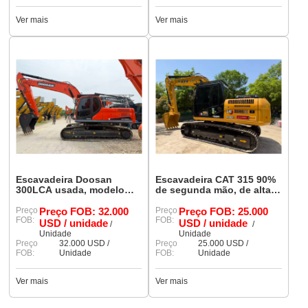
Ver mais
Ver mais
Escavadeira Doosan
Escavadeira CAT 315 90%
300LCA usada, modelo
de segunda mão, de alta
90%, nova e original.
qualidade e pronta para
Preço
Preço FOB: 32.000
trabalhar.
Preço
Preço FOB: 25.000
FOB:
FOB:
USD / unidade
USD / unidade
/
/
Unidade
Unidade
Preço
32.000 USD /
Preço
25.000 USD /
FOB:
Unidade
FOB:
Unidade
Ver mais
Ver mais