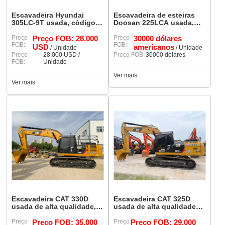
Escavadeira Hyundai
Escavadeira de esteiras
305LC-9T usada, código
Doosan 225LCA usada,
90%, em estado original,
modelo 90%, em ótimo
com poucas horas de uso.
Preço
Preço FOB: 28.000
estado.
Preço
30000 dólares
FOB:
FOB:
USD
americanos
/ Unidade
/ Unidade
Preço
28.000 USD /
Preço FOB:
30000 dólares
FOB:
Unidade
Ver mais
Ver mais
Escavadeira CAT 330D
Escavadeira CAT 325D
usada de alta qualidade,
usada de alta qualidade
modelo 90%, nova e bem
(90%) com excelente
conservada.
Preço
Preço FOB: 35.000
desempenho restante.
Preço
Preço FOB: 29.000