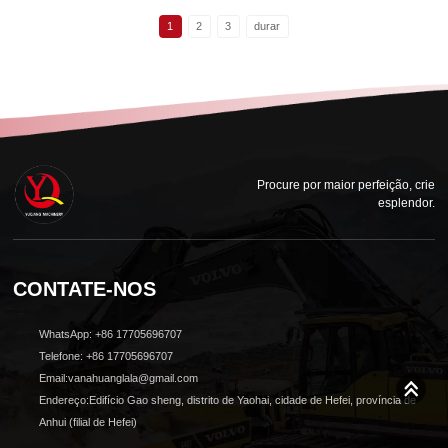
1
2
3
durar
Procure por maior perfeição, crie
esplendor.
CONTATE-NOS
WhatsApp: +86 17705696707
Telefone: +86 17705696707
Email:vanahuanglala@gmail.com
Endereço:Edifício Gao sheng, distrito de Yaohai, cidade de Hefei, província de
Anhui (filial de Hefei)