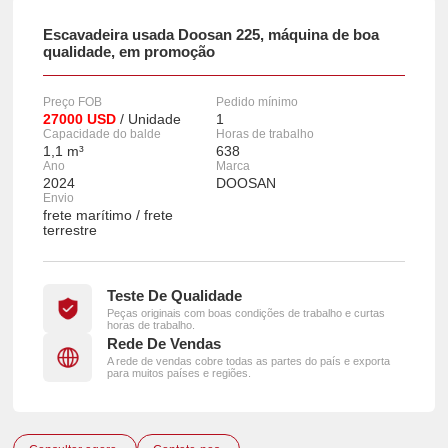
Escavadeira usada Doosan 225, máquina de boa
qualidade, em promoção
Preço FOB
Pedido mínimo
27000 USD
/ Unidade
1
Capacidade do balde
Horas de trabalho
1,1 m³
638
Ano
Marca
2024
DOOSAN
Envio
frete marítimo / frete
terrestre
Teste De Qualidade
Peças originais com boas condições de trabalho e curtas
horas de trabalho.
Rede De Vendas
A rede de vendas cobre todas as partes do país e exporta
para muitos países e regiões.