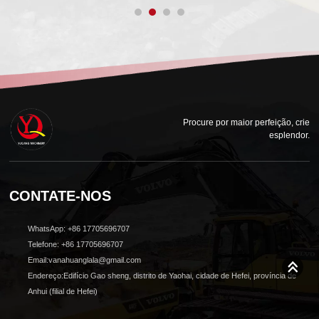
Procure por maior perfeição, crie
esplendor.
CONTATE-NOS
WhatsApp: +86 17705696707
Telefone: +86 17705696707
Email:vanahuanglala@gmail.com
Endereço:Edifício Gao sheng, distrito de Yaohai, cidade de Hefei, província de
Anhui (filial de Hefei)