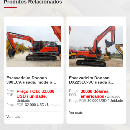
Produtos Relacionados
Escavadeira Doosan
Escavadeira Doosan
300LCA usada, modelo
DX225LC-9C usada à
90%, nova e original.
venda
Preço
Preço FOB: 32.000
Preço
30000 dólares
FOB:
FOB:
USD / unidade
americanos
/
/ Unidade
Unidade
Preço FOB:
30.000 USD / Unidade
Preço FOB:
32.000 USD / Unidade
Ver mais
Ver mais