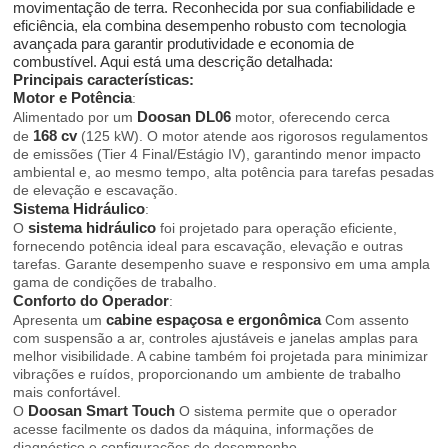
movimentação de terra. Reconhecida por sua confiabilidade e
eficiência, ela combina desempenho robusto com tecnologia
avançada para garantir produtividade e economia de
combustível. Aqui está uma descrição detalhada:
Principais características:
Motor e Potência
:
Doosan DL06
Alimentado por um
motor, oferecendo cerca
168 cv
de
(125 kW). O motor atende aos rigorosos regulamentos
de emissões (Tier 4 Final/Estágio IV), garantindo menor impacto
ambiental e, ao mesmo tempo, alta potência para tarefas pesadas
de elevação e escavação.
Sistema Hidráulico
:
sistema hidráulico
O
foi projetado para operação eficiente,
fornecendo potência ideal para escavação, elevação e outras
tarefas. Garante desempenho suave e responsivo em uma ampla
gama de condições de trabalho.
Conforto do Operador
:
cabine espaçosa e ergonômica
Apresenta um
Com assento
com suspensão a ar, controles ajustáveis e janelas amplas para
melhor visibilidade. A cabine também foi projetada para minimizar
vibrações e ruídos, proporcionando um ambiente de trabalho
mais confortável.
Doosan Smart Touch
O
O sistema permite que o operador
acesse facilmente os dados da máquina, informações de
diagnóstico e configurações de desempenho.