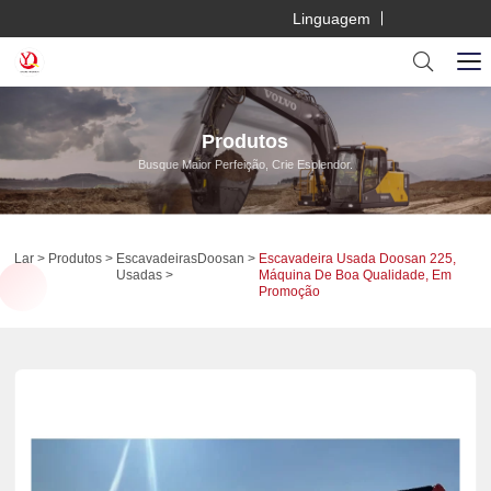
Linguagem
Produtos
Busque Maior Perfeição, Crie Esplendor.
Lar
Produtos
Escavadeiras
Doosan
Escavadeira Usada Doosan 225,
Usadas
Máquina De Boa Qualidade, Em
Promoção