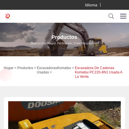
Idioma
Productos
Busca Una Mayor Perfección, Crea Resplandor.
Hogar
Productos
Excavadoras
Komatsu
Excavadora De Cadenas
Usadas
Komatsu PC220-8N1 Usada A
La Venta