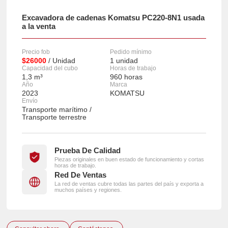
Excavadora de cadenas Komatsu PC220-8N1 usada
a la venta
Precio fob
Pedido mínimo
$26000
/ Unidad
1 unidad
Capacidad del cubo
Horas de trabajo
1,3 m³
960 horas
Año
Marca
2023
KOMATSU
Envío
Transporte marítimo /
Transporte terrestre
Prueba De Calidad
Piezas originales en buen estado de funcionamiento y cortas
horas de trabajo.
Red De Ventas
La red de ventas cubre todas las partes del país y exporta a
muchos países y regiones.