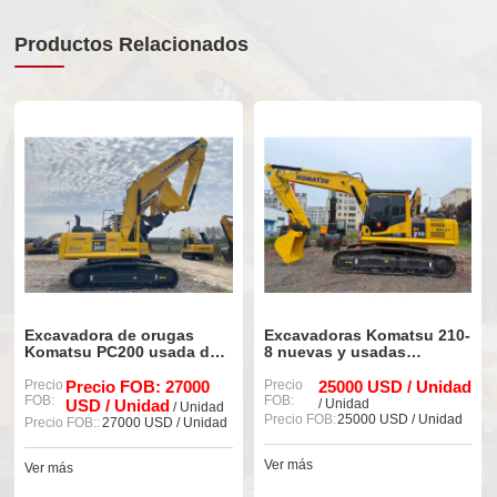
Productos Relacionados
rugas
Excavadoras Komatsu 210-
Excavadora Komats
sada de
8 nuevas y usadas
PC300 usada origina
elo 90%)
(modelo 90%)
gran potencia.
 27000
Precio
25000 USD / Unidad
Precio
33000 USD /
FOB:
FOB:
ad
/ Unidad
/ Unidad
/ Unidad
Precio FOB:
25000 USD / Unidad
Precio FOB::
33000 USD 
D / Unidad
Ver más
Ver más