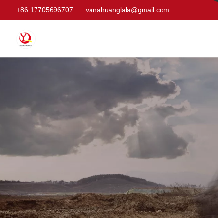
+86 17705696707
vanahuanglala@gmail.com