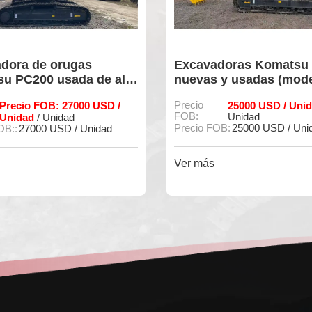
adoras Komatsu 210-8
Excavadora Komatsu 
s y usadas (modelo
usada original y de gr
potencia.
25000 USD / Unidad
Precio
33000 USD / Uni
/
FOB:
Unidad
Unidad
FOB:
25000 USD / Unidad
Precio FOB::
33000 USD / Un
s
Ver más