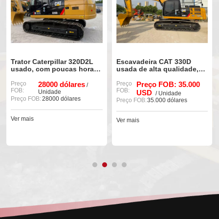
Trator Caterpillar 320D2L
Escavadeira CAT 330D
usado, com poucas horas
usada de alta qualidade,
de uso e em excelente
modelo 90%, nova e bem
estado de conservação, à
Preço
28000 dólares
conservada.
Preço
Preço FOB: 35.000
/
FOB:
FOB:
venda.
Unidade
USD
/ Unidade
Preço FOB:
28000 dólares
Preço FOB:
35.000 dólares
Ver mais
Ver mais