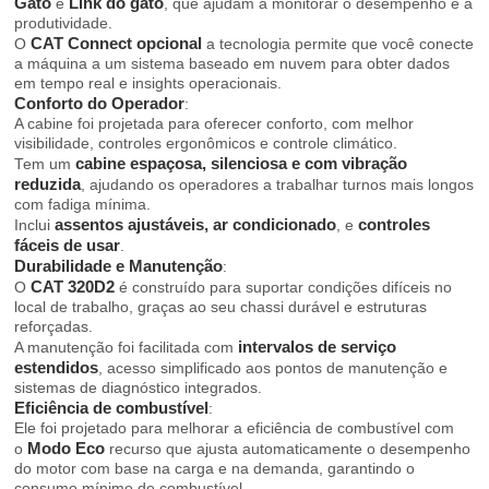
Gato
Link do gato
e
, que ajudam a monitorar o desempenho e a
produtividade.
CAT Connect opcional
O
a tecnologia permite que você conecte
a máquina a um sistema baseado em nuvem para obter dados
em tempo real e insights operacionais.
Conforto do Operador
:
A cabine foi projetada para oferecer conforto, com melhor
visibilidade, controles ergonômicos e controle climático.
cabine espaçosa, silenciosa e com vibração
Tem um
reduzida
, ajudando os operadores a trabalhar turnos mais longos
com fadiga mínima.
assentos ajustáveis, ar condicionado
controles
Inclui
, e
fáceis de usar
.
Durabilidade e Manutenção
:
CAT 320D2
O
é construído para suportar condições difíceis no
local de trabalho, graças ao seu chassi durável e estruturas
reforçadas.
intervalos de serviço
A manutenção foi facilitada com
estendidos
, acesso simplificado aos pontos de manutenção e
sistemas de diagnóstico integrados.
Eficiência de combustível
:
Ele foi projetado para melhorar a eficiência de combustível com
Modo Eco
o
recurso que ajusta automaticamente o desempenho
do motor com base na carga e na demanda, garantindo o
consumo mínimo de combustível.