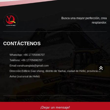
Busca una mayor perfección, crea
resplandor.
CONTÁCTENOS
WhatsApp: +86 17705696707
Teléfono: +86 17705696707
Email:vanahuanglala@gmail.com
Dirección:Edificio Gao sheng, distrito de Yaohai, ciudad de Hefei, provincia de
Anhui (sucursal de Hefei)
© 2024 Todos los derechos reservados Shanghai Yuqiang Construction Machinery
Co., Ltd.Diseño de Anhuilingju. |
política de privacidad
¡Dejar un mensaje!