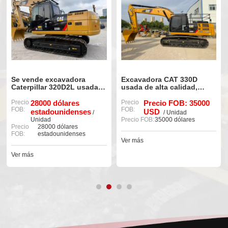
Se vende excavadora
Excavadora CAT 330D
Caterpillar 320D2L usada,
usada de alta calidad,
con pocas horas de uso y
modelo 90%, nueva y en
en excelente estado.
Precio
28000 dólares
excelente estado.
Precio
Precio FOB: 35000
FOB:
FOB:
estadounidenses
USD
/
/ Unidad
Unidad
Precio FOB:
35000 dólares
Precio
28000 dólares
FOB:
estadounidenses
Ver más
Ver más