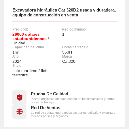
Excavadora hidráulica Cat 320D2 usada y duradera,
equipo de construcción en venta
Precio fob
Pedido mínimo
26000 dólares
1
estadounidenses
/
Unidad
Capacidad del cubo
Horas de trabajo
1m³
560H
Año
Marca
2024
Cat320
Envío
flete marítimo / flete
terrestre
Prueba De Calidad
Piezas originales en buen estado de funcionamiento y cortas
horas de trabajo.
Red De Ventas
La red de ventas cubre todas las partes del país y exporta a
muchos países y regiones.