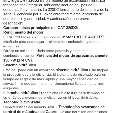
El
Oruga CAT 320D2
Es un modelo de excavadora hidráulica
fabricado por Caterpillar, fabricante líder de equipos de
construcción y minería. La 320D2 forma parte de la familia de la
serie D, conocida por su excelente rendimiento, eficiencia de
combustible y durabilidad. A continuación, una breve
descripción:
Características principales del CAT 320D2:
Rendimiento del motor
:
Motor CAT C6.4 ACERT
El CAT 320D2 está equipado con un
,
diseñado para una mayor eficiencia de combustible y menores
emisiones.
Ofrece un sólido equilibrio entre potencia y economía de
Potencia del motor de aproximadamente
combustible, con un
130 kW (174 CV)
.
Sistema hidráulico
:
sistema hidráulico
Está equipado con un avanzado
Esto mejora
la productividad y la eficiencia. El sistema está diseñado para un
tiempo de respuesta más rápido y una mayor capacidad de
elevación, lo que permite un funcionamiento fluido en entornos
exigentes.
bomba hidráulica
El
Proporciona un alto flujo para tiempos de
ciclo rápidos, mejorando la eficiencia en el lugar de trabajo.
Tecnología avanzada
:
Tecnologías avanzadas de
Características del modelo 320D2
control de máquinas de Caterpillar
que permiten operaciones