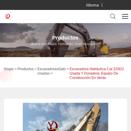
Idioma
Productos
Busca Una Mayor Perfección, Crea Resplandor.
Hogar
Productos
Excavadoras
Gato
Excavadora Hidráulica Cat 320D2
Usadas
Usada Y Duradera, Equipo De
Construcción En Venta