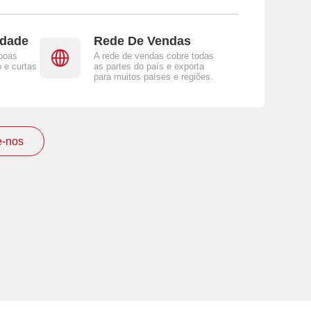
idade
Rede De Vendas
boas
A rede de vendas cobre todas
 e curtas
as partes do país e exporta
para muitos países e regiões.
e-nos