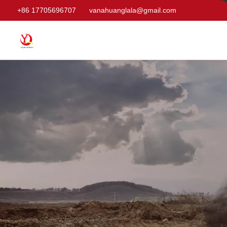
+86 17705696707
vanahuanglala@gmail.com