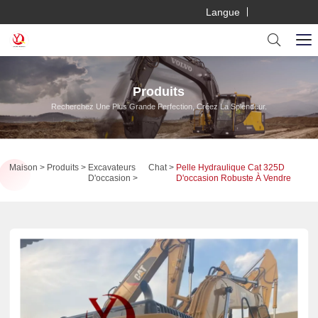
Langue
Produits
Recherchez Une Plus Grande Perfection, Créez La Splendeur.
Maison
Produits
Excavateurs
Chat
Pelle Hydraulique Cat 325D
D'occasion
D'occasion Robuste À Vendre