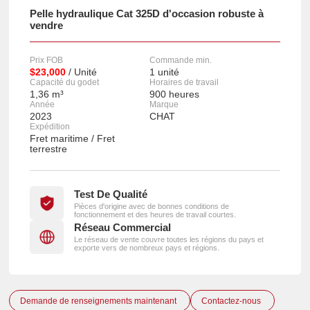
Pelle hydraulique Cat 325D d'occasion robuste à
vendre
Prix FOB
Commande min.
$23,000
/ Unité
1 unité
Capacité du godet
Horaires de travail
1,36 m³
900 heures
Année
Marque
2023
CHAT
Expédition
Fret maritime / Fret
terrestre
Test De Qualité
Pièces d'origine avec de bonnes conditions de
fonctionnement et des heures de travail courtes.
Réseau Commercial
Le réseau de vente couvre toutes les régions du pays et
exporte vers de nombreux pays et régions.
Demande de renseignements maintenant
Contactez-nous