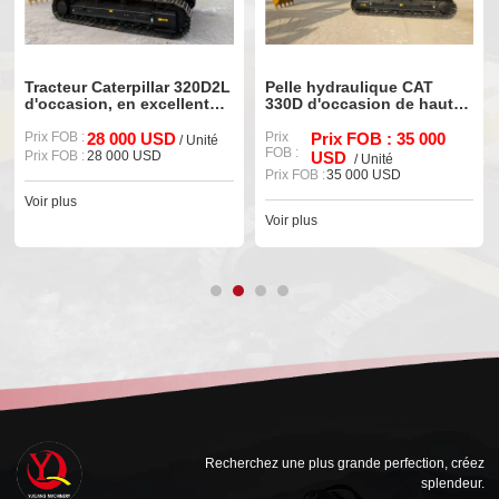
acteur Caterpillar 320D2L
Pelle hydraulique CAT
Pell
occasion, en excellent
330D d'occasion de haute
325D
at et avec peu d'heures
qualité, référence 90%,
quali
 fonctionnement, à
x FOB :
28 000 USD
neuve et bien entretenue.
Prix
Prix FOB : 35 000
perf
Prix
/ Unité
FOB :
FOB :
ndre
x FOB :
28 000 USD
USD
/ Unité
Prix FOB :
35 000 USD
Prix F
r plus
Voir plus
Voir p
Recherchez une plus grande perfection, créez
splendeur.