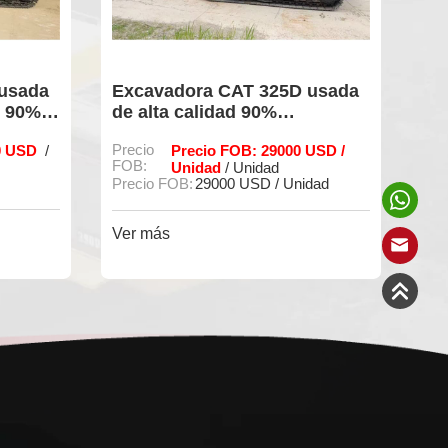
ada
Excavadora CAT 325D usada
Exca
0%,
de alta calidad 90%
segu
ado.
Rendimiento restante
alta c
USD
Precio
Precio FOB: 29000 USD /
Precio
/
trabaj
FOB:
FOB:
Unidad
/ Unidad
Precio FOB:
29000 USD / Unidad
Precio
Ver más
Ver m