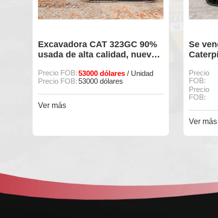
Excavadora CAT 323GC 90%
Se vende
usada de alta calidad, nueva y
Caterpill
n
en buen estado, a la venta.
pocas ho
Precio FOB:
53000 dólares
Precio
28
/ Unidad
excelente
FOB:
Precio FOB:
53000 dólares
es
Precio
2
FOB:
e
Ver más
Ver más