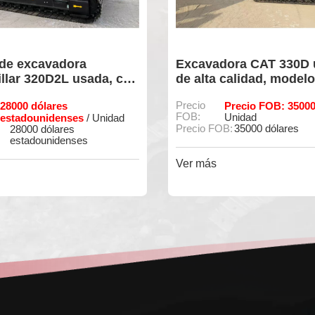
 excavadora
Excavadora CAT 330D us
ar 320D2L usada, con
de alta calidad, modelo 9
ras de uso y en
nueva y en excelente est
000 dólares
Precio
Precio FOB: 35000 
 estado.
FOB:
tadounidenses
Unidad
/ Unidad
Precio FOB:
35000 dólares
8000 dólares
stadounidenses
Ver más