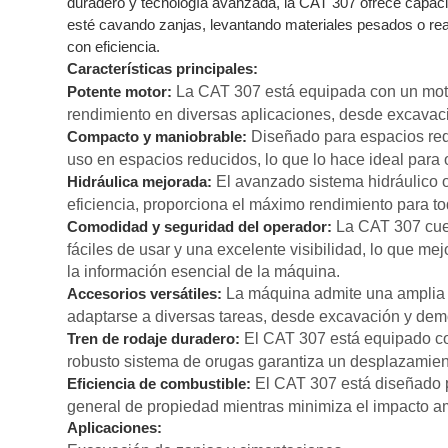
duradero y tecnología avanzada, la CAT 307 ofrece capac
esté cavando zanjas, levantando materiales pesados o reali
con eficiencia.
Características principales:
La CAT 307 está equipada con un motor
Potente motor:
rendimiento en diversas aplicaciones, desde excavac
Diseñado para espacios redu
Compacto y maniobrable:
uso en espacios reducidos, lo que lo hace ideal para
El avanzado sistema hidráulico 
Hidráulica mejorada:
eficiencia, proporciona el máximo rendimiento para t
La CAT 307 cuen
Comodidad y seguridad del operador:
fáciles de usar y una excelente visibilidad, lo que me
la información esencial de la máquina.
La máquina admite una amplia g
Accesorios versátiles:
adaptarse a diversas tareas, desde excavación y dem
El CAT 307 está equipado con
Tren de rodaje duradero:
robusto sistema de orugas garantiza un desplazamient
El CAT 307 está diseñado pa
Eficiencia de combustible:
general de propiedad mientras minimiza el impacto a
Aplicaciones: