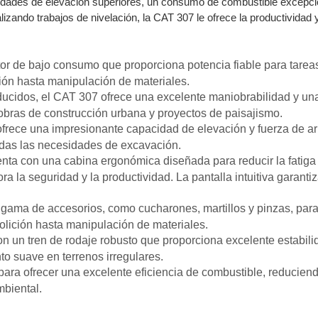
idades de elevación superiores, un consumo de combustible excepci
zando trabajos de nivelación, la CAT 307 le ofrece la productividad y
 de bajo consumo que proporciona potencia fiable para tareas 
ión hasta manipulación de materiales.
cidos, el CAT 307 ofrece una excelente maniobrabilidad y una 
 obras de construcción urbana y proyectos de paisajismo.
ofrece una impresionante capacidad de elevación y fuerza de a
odas las necesidades de excavación.
ta con una cabina ergonómica diseñada para reducir la fatiga 
jora la seguridad y la productividad. La pantalla intuitiva gar
ama de accesorios, como cucharones, martillos y pinzas, para a
olición hasta manipulación de materiales.
 un tren de rodaje robusto que proporciona excelente estabilida
o suave en terrenos irregulares.
ra ofrecer una excelente eficiencia de combustible, reduciendo
mbiental.