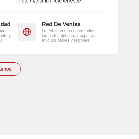
flete marítimo / flete terrestre
idad
Red De Ventas
buen
La red de ventas cubre todas
ento y
las partes del país y exporta a
jo.
muchos países y regiones.
tenos