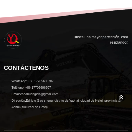
Busca una mayor perfección, crea
resplandor.
CONTÁCTENOS
WhatsApp: +86 17705696707
Teléfono: +86 17705696707
Email:vanahuanglala@gmail.com
Dirección:Edificio Gao sheng, distrito de Yaohai, ciudad de Hefei, provincia de
Anhui (sucursal de Hefei)