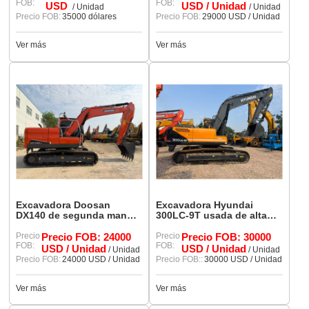
FOB:
FOB:
USD
USD / Unidad
/ Unidad
/ Unidad
Precio FOB:
35000 dólares
Precio FOB:
29000 USD / Unidad
Ver más
Ver más
Excavadora Doosan
Excavadora Hyundai
DX140 de segunda mano
300LC-9T usada de alta
disponible, 90%, sistema
calidad, modelo 90%,
hidráulico original intacto.
Precio
Precio FOB: 24000
pintura original, pocas
Precio
Precio FOB: 30000
FOB:
FOB:
horas de uso, lista para
USD / Unidad
USD / Unidad
/ Unidad
/ Unidad
enviar.
Precio FOB:
24000 USD / Unidad
Precio FOB::
30000 USD / Unidad
Ver más
Ver más