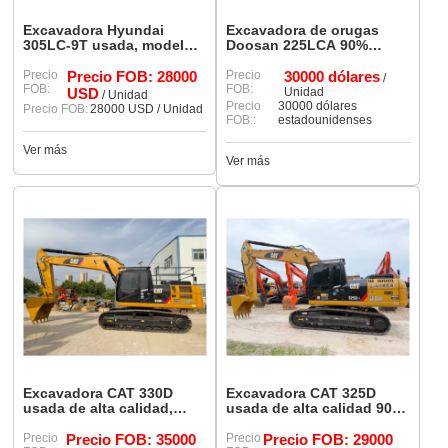
Excavadora Hyundai
Excavadora de orugas
305LC-9T usada, modelo
Doosan 225LCA 90%
90%, en estado original,
usada, en estado nuevo.
con pocas horas de uso.
Precio
Precio FOB: 28000
Precio
30000 dólares
/
FOB:
FOB:
USD
Unidad
/ Unidad
Precio
30000 dólares
Precio FOB:
28000 USD / Unidad
FOB::
estadounidenses
Ver más
Ver más
Excavadora CAT 330D
Excavadora CAT 325D
usada de alta calidad,
usada de alta calidad 90%
modelo 90%, nueva y en
Rendimiento restante
excelente estado.
Precio
Precio FOB: 35000
Precio
Precio FOB: 29000