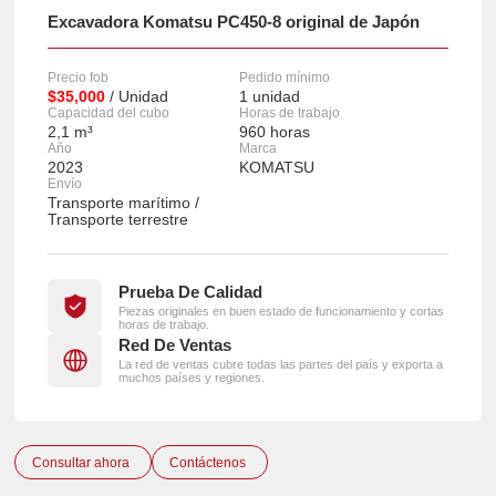
Excavadora Komatsu PC450-8 original de Japón
Precio fob
Pedido mínimo
$35,000
/ Unidad
1 unidad
Capacidad del cubo
Horas de trabajo
2,1 m³
960 horas
Año
Marca
2023
KOMATSU
Envío
Transporte marítimo /
Transporte terrestre
Prueba De Calidad
Piezas originales en buen estado de funcionamiento y cortas
horas de trabajo.
Red De Ventas
La red de ventas cubre todas las partes del país y exporta a
muchos países y regiones.
Consultar ahora
Contáctenos