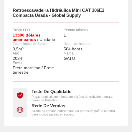
Retroescavadeira Hidráulica Mini CAT 306E2
Compacta Usada - Global Supply
Preço FOB
Pedido mínimo
13500 dólares
1
americanos
/ Unidade
Capacidade do balde
Horas de trabalho
0,5m³
564 horas
Ano
Marca
2024
GATO
Envio
Frete marítimo / Frete
terrestre
Teste De Qualidade
Peças originais com boas condições de trabalho e curtas
horas de trabalho.
Rede De Vendas
A rede de vendas cobre todas as partes do país e exporta
para muitos países e regiões.