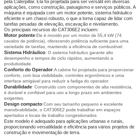
pela Caterpillar. Ela foi projetada para ser versátil em diversas
aplicações, como construção, paisagismo e serviços públicos. A
máquina é equipada com um motor potente, sistema hidráulico
eficiente e um chassi robusto, o que a torna capaz de lidar com
tarefas pesadas de elevação, escavação e nivelamento.
Os principais recursos do CAT306E2 incluem:
Motor potente
:Ele é movido por um motor de 55,4 kW (74
cavalos de potência), oferecendo potência suficiente para uma
variedade de tarefas, mantendo a eficiência de combustível.
Sistema Hidráulico
: O sistema hidráulico garante alto
desempenho e tempos de ciclo rápidos, aumentando a
produtividade.
Conforto do Operador
:A cabine foi projetada para proporcionar
conforto, com boa visibilidade, controles ergonômicos e uma
interface amigável para reduzir a fadiga do operador.
Durabilidade
: Construído com componentes de alta resistência,
é durável e confiável para uso a longo prazo em ambientes
exigentes.
Design compacto
:Com seu tamanho pequeno e excelente
manobrabilidade, o CAT306E2 pode trabalhar em espaços
apertados e locais de trabalho congestionados.
Este modelo é adequado para aplicações urbanas e rurais,
proporcionando versatilidade e eficiência para vários projetos de
construção e movimentação de terra.