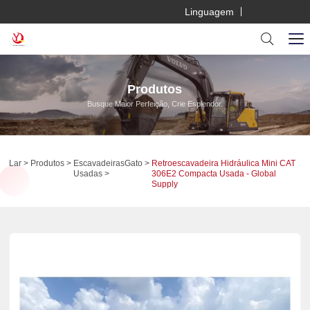
Linguagem
Produtos
Busque Maior Perfeição, Crie Esplendor.
Lar
Produtos
Escavadeiras
Gato
Retroescavadeira Hidráulica Mini CAT
Usadas
306E2 Compacta Usada - Global
Supply