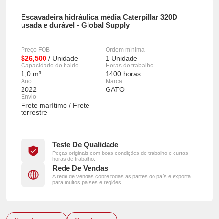
Escavadeira hidráulica média Caterpillar 320D
usada e durável - Global Supply
Preço FOB
Ordem mínima
$26,500
/ Unidade
1 Unidade
Capacidade do balde
Horas de trabalho
1,0 m³
1400 horas
Ano
Marca
2022
GATO
Envio
Frete marítimo / Frete
terrestre
Teste De Qualidade
Peças originais com boas condições de trabalho e curtas
horas de trabalho.
Rede De Vendas
A rede de vendas cobre todas as partes do país e exporta
para muitos países e regiões.