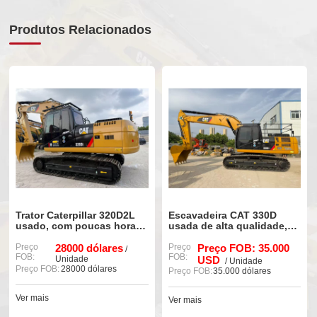
Produtos Relacionados
Trator Caterpillar 320D2L
Escavadeira CAT 330D
usado, com poucas horas
usada de alta qualidade,
de uso e em excelente
modelo 90%, nova e bem
estado de conservação, à
Preço
28000 dólares
conservada.
Preço
Preço FOB: 35.000
/
FOB:
FOB:
venda.
Unidade
USD
/ Unidade
Preço FOB:
28000 dólares
Preço FOB:
35.000 dólares
Ver mais
Ver mais