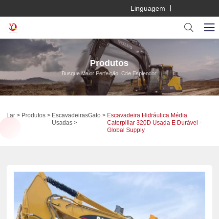
Linguagem
Produtos
Busque Maior Perfeição, Crie Esplendor.
Lar
Produtos
Escavadeiras
Gato
Escavadeira Hidráulica Média
Usadas
Caterpillar 320D Usada E Durável -
Global Supply