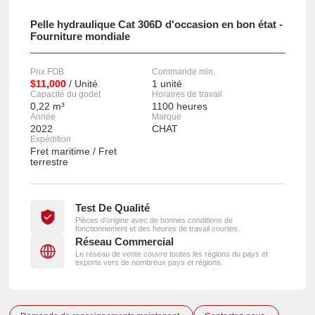
Pelle hydraulique Cat 306D d'occasion en bon état -
Fourniture mondiale
Prix FOB
Commande min.
$11,000
/ Unité
1 unité
Capacité du godet
Horaires de travail
0,22 m³
1100 heures
Année
Marque
2022
CHAT
Expédition
Fret maritime / Fret
terrestre
Test De Qualité
Pièces d'origine avec de bonnes conditions de
fonctionnement et des heures de travail courtes.
Réseau Commercial
Le réseau de vente couvre toutes les régions du pays et
exporte vers de nombreux pays et régions.