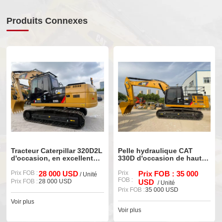
Produits Connexes
Tracteur Caterpillar 320D2L
Pelle hydraulique CAT
d'occasion, en excellent
330D d'occasion de haute
état et avec peu d'heures
qualité, référence 90%,
de fonctionnement, à
Prix FOB :
28 000 USD
neuve et bien entretenue.
Prix
Prix FOB : 35 000
/ Unité
FOB :
vendre
Prix FOB :
28 000 USD
USD
/ Unité
Prix FOB :
35 000 USD
Voir plus
Voir plus