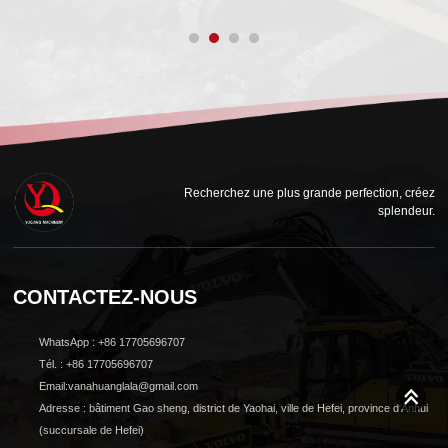
Recherchez une plus grande perfection, créez
splendeur.
CONTACTEZ-NOUS
WhatsApp : +86 17705696707
Tél. : +86 17705696707
Email:vanahuanglala@gmail.com
Adresse : bâtiment Gao sheng, district de Yaohai, ville de Hefei, province d'Anhui
(succursale de Hefei)