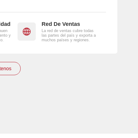
idad
Red De Ventas
buen
La red de ventas cubre todas
ento y
las partes del país y exporta a
jo.
muchos países y regiones.
tenos