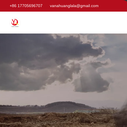
+86 17705696707
vanahuanglala@gmail.com