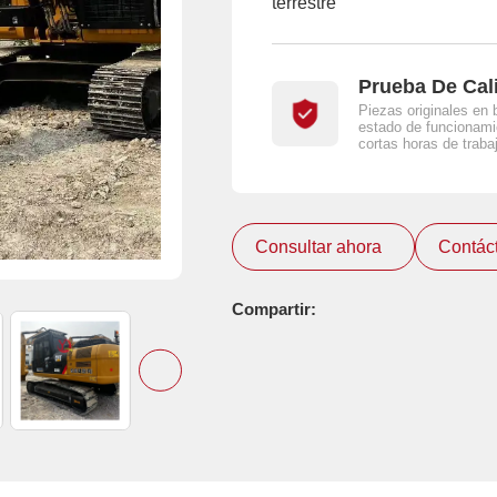
terrestre
Prueba De Cal
Piezas originales en 
estado de funcionami
cortas horas de traba
Consultar ahora
Contác
Compartir: