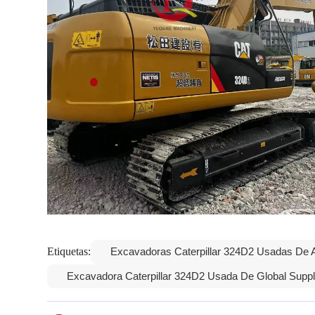
Etiquetas:
Excavadoras Caterpillar 324D2 Usadas De A
Excavadora Caterpillar 324D2 Usada De Global Supp