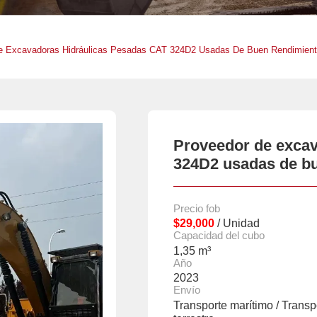
e Excavadoras Hidráulicas Pesadas CAT 324D2 Usadas De Buen Rendimien
Proveedor de excav
324D2 usadas de b
Precio fob
$29,000
/ Unidad
Capacidad del cubo
1,35 m³
Año
2023
Envío
Transporte marítimo / Transp