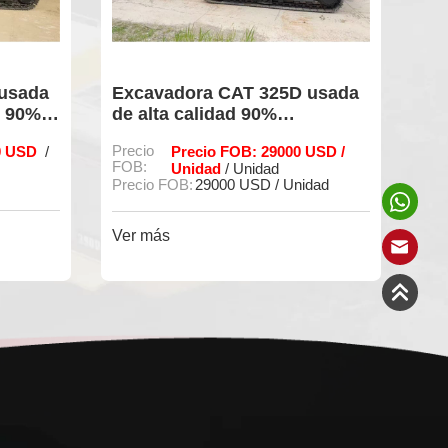
5D usada
Excavadora CAT 315 90% de
segunda mano, nueva y de
te
alta calidad, lista para
00 USD /
Precio
Precio FOB: 25000 USD /
trabajar.
FOB:
Unidad
/ Unidad
Unidad
Precio FOB::
25000 USD / Unidad
Ver más