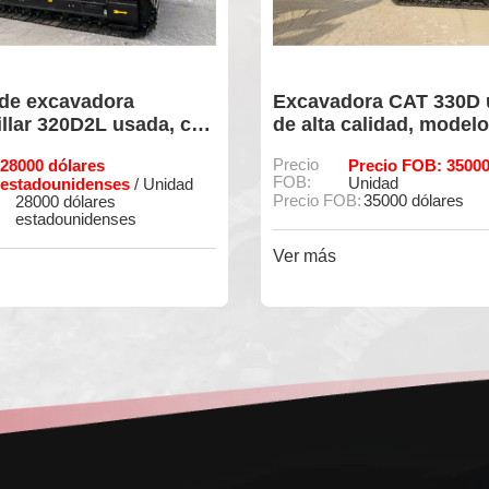
avadora CAT 330D usada
Excavadora CAT 32
lta calidad, modelo 90%,
de alta calidad 90%
a y en excelente estado.
Rendimiento restan
o
Precio FOB: 35000 USD
Precio
Precio FOB: 290
/
FOB:
Unidad
Unidad
/ Unidad
io FOB:
35000 dólares
Precio FOB:
29000 USD / 
más
Ver más