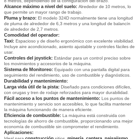
8 metros, dependiendo de la configuración del brazo.
Alcance máximo a nivel del suelo:
Alrededor de 10 metros, lo
que permite un mayor rango de trabajo.
Pluma y brazo:
El modelo 324D normalmente tiene una longitud
de pluma de alrededor de 6,3 metros y una longitud de balancín
de alrededor de 2,7 metros.
Comodidad del operador:
Taxi:
Espacioso y de diseño ergonómico con excelente visibilidad.
Incluye aire acondicionado, asiento ajustable y controles fáciles de
usar.
Controles del joystick:
Estándar para un control preciso sobre
los movimientos y accesorios de la máquina.
Sistema de Monitoreo:
Equipado con una pantalla digital para
seguimiento del rendimiento, uso de combustible y diagnósticos.
Durabilidad y mantenimiento:
Larga vida útil de la pista:
Diseñado para condiciones difíciles,
con orugas y tren de rodaje reforzados para mayor durabilidad.
Fácil acceso a los puntos de mantenimiento:
Los puntos de
mantenimiento y servicio son accesibles, lo que facilita mantener
la máquina funcionando de manera eficiente.
Eficiencia de combustible:
La máquina está construida con
tecnologías de ahorro de combustible, proporcionando una mejor
economía de combustible sin comprometer el rendimiento.
Aplicaciones:
construcción
minería
cantera
paisajismo
Ideal para
sitios,
,
,
,