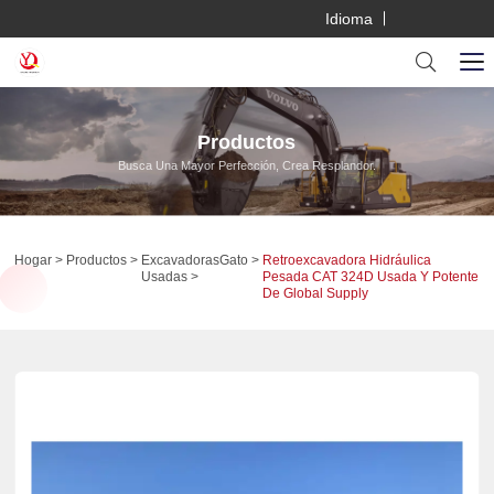
Idioma
Productos
Busca Una Mayor Perfección, Crea Resplandor.
Hogar
Productos
Excavadoras
Gato
Retroexcavadora Hidráulica
Usadas
Pesada CAT 324D Usada Y Potente
De Global Supply