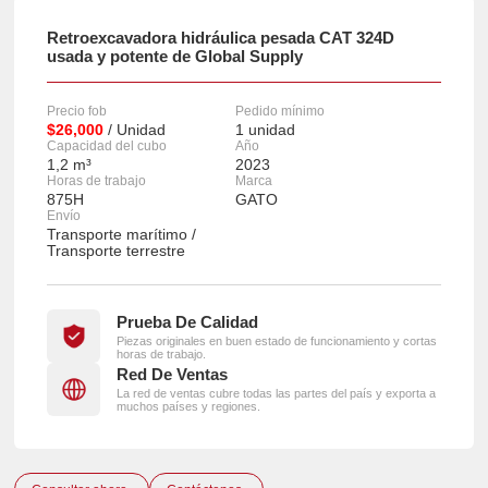
Retroexcavadora hidráulica pesada CAT 324D
usada y potente de Global Supply
Precio fob
Pedido mínimo
$26,000
/ Unidad
1 unidad
Capacidad del cubo
Año
1,2 m³
2023
Horas de trabajo
Marca
875H
GATO
Envío
Transporte marítimo /
Transporte terrestre
Prueba De Calidad
Piezas originales en buen estado de funcionamiento y cortas
horas de trabajo.
Red De Ventas
La red de ventas cubre todas las partes del país y exporta a
muchos países y regiones.