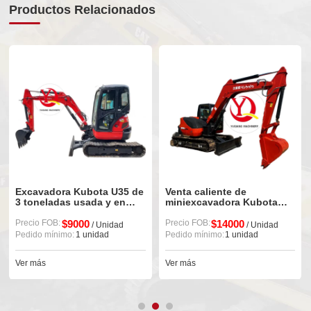
Productos Relacionados
Excavadora Kubota U35 de
Venta caliente de
3 toneladas usada y en
miniexcavadora Kubota
buen estado, suministro
183 usada, proveedor de
global
Precio FOB:
$9000
China
Precio FOB:
$14000
/ Unidad
/ Unidad
Pedido mínimo:
1 unidad
Pedido mínimo:
1 unidad
Ver más
Ver más