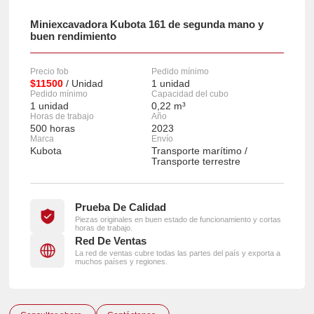
Miniexcavadora Kubota 161 de segunda mano y
buen rendimiento
Precio fob
Pedido mínimo
$11500
/ Unidad
1 unidad
Pedido mínimo
Capacidad del cubo
1 unidad
0,22 m³
Horas de trabajo
Año
500 horas
2023
Marca
Envío
Kubota
Transporte marítimo /
Transporte terrestre
Prueba De Calidad
Piezas originales en buen estado de funcionamiento y cortas
horas de trabajo.
Red De Ventas
La red de ventas cubre todas las partes del país y exporta a
muchos países y regiones.