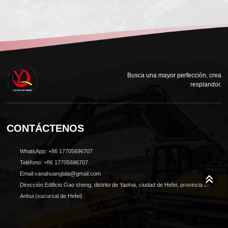
Busca una mayor perfección, crea
resplandor.
CONTÁCTENOS
WhatsApp: +86 17705696707
Teléfono: +86 17705696707
Email:vanahuanglala@gmail.com
Dirección:Edificio Gao sheng, distrito de Yaohai, ciudad de Hefei, provincia de
Anhui (sucursal de Hefei)