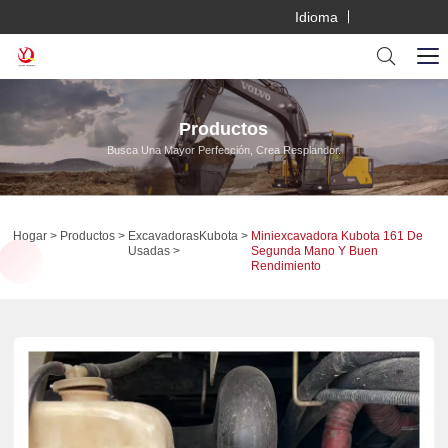
Idioma
Productos
Busca Una Mayor Perfección, Crea Resplandor.
Hogar
Productos
Excavadoras
Kubota
Miniexcavadora Kubota 161 De
Usadas
Segunda Mano Y Buen
Rendimiento