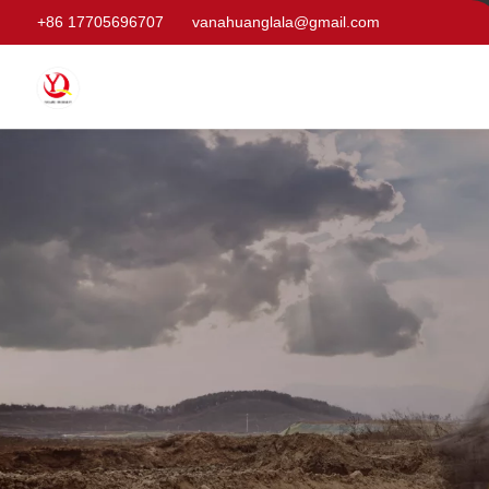
+86 17705696707
vanahuanglala@gmail.com