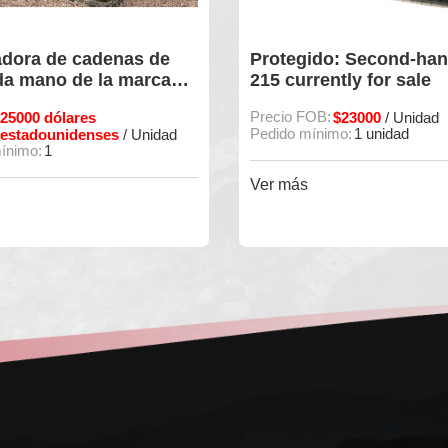
gido: Second-hand Sany
Excavadora Sany 95 or
rrently for sale
en venta
FOB:
$23000
Precio
20000 dólares
/ Unidad
FOB:
mínimo:
1 unidad
estadounidenses
/
Precio
20000 dólares
FOB:
estadounidenses
s
Ver más