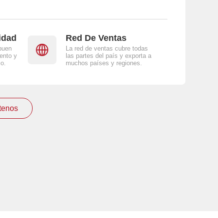
idad
Red De Ventas
buen
La red de ventas cubre todas
ento y
las partes del país y exporta a
jo.
muchos países y regiones.
tenos