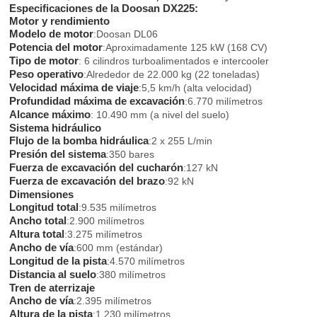
Especificaciones de la Doosan DX225:
Motor y rendimiento
Modelo de motor
:Doosan DL06
Potencia del motor
:Aproximadamente 125 kW (168 CV)
Tipo de motor
: 6 cilindros turboalimentados e intercooler
Peso operativo
:Alrededor de 22.000 kg (22 toneladas)
Velocidad máxima de viaje
:5,5 km/h (alta velocidad)
Profundidad máxima de excavación
:6.770 milímetros
Alcance máximo
: 10.490 mm (a nivel del suelo)
Sistema hidráulico
Flujo de la bomba hidráulica
:2 x 255 L/min
Presión del sistema
:350 bares
Fuerza de excavación del cucharón
:127 kN
Fuerza de excavación del brazo
:92 kN
Dimensiones
Longitud total
:9.535 milímetros
Ancho total
:2.900 milímetros
Altura total
:3.275 milímetros
Ancho de vía
:600 mm (estándar)
Longitud de la pista
:4.570 milímetros
Distancia al suelo
:380 milímetros
Tren de aterrizaje
Ancho de vía
:2.395 milímetros
Altura de la pista
:1.230 milímetros