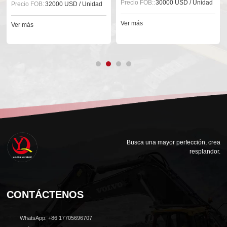
Precio FOB::
30000 USD / Unidad
Precio FOB:
32000 USD / Unidad
Ver más
Ver más
Busca una mayor perfección, crea
resplandor.
CONTÁCTENOS
WhatsApp: +86 17705696707