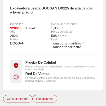
Excavadora usada DOOSAN DX225 de alta calidad
a buen precio.
Precio fob
Capacidad del cubo
$28000
/ Unidad
1,05 m³
Año
Horas de trabajo
2023
508 horas
Marca
Envío
DOOSAN
Transporte marítimo /
Transporte terrestre
Prueba De Calidad
Piezas originales en buen estado de funcionamiento y cortas
horas de trabajo.
Red De Ventas
La red de ventas cubre todas las partes del país y exporta a
muchos países y regiones.
Consultar ahora
Contáctenos