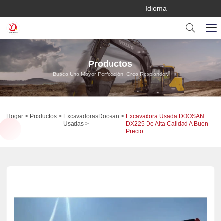
Idioma
Productos
Busca Una Mayor Perfección, Crea Resplandor.
Hogar
Productos
Excavadoras
Doosan
Excavadora Usada DOOSAN
Usadas
DX225 De Alta Calidad A Buen
Precio.