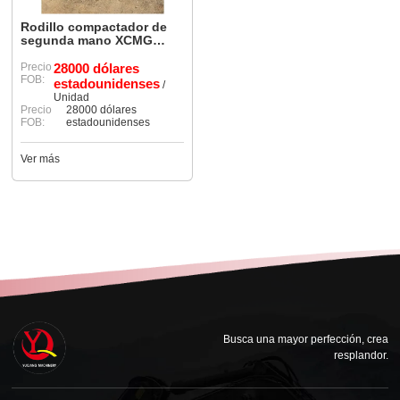
Rodillo compactador de
segunda mano XCMG
XS183J a precio
competitivo
Precio
28000 dólares
FOB:
estadounidenses
/
Unidad
Precio
28000 dólares
FOB:
estadounidenses
Ver más
Busca una mayor perfección, crea
resplandor.