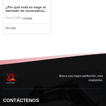
¿Por qué está en auge el
mercado de excavadoras
de segunda mano? Un
análisis de las tendencias
Precio FOB:
/ Unidad
del sector.
Ver más
Busca una mayor perfección, crea
resplandor.
CONTÁCTENOS